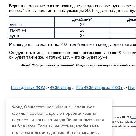
Вероятно, хорошие оценки прошедшего года способствуют вере в 
вопрос "как вы полагаете, наступающий 2001 год лично для вас б
Декабрь-94
Дека
лучше
22
таким же
28
хуже
37
Респонденты возлагают на 2001 год большие надежды: две трети о
Следует отметить, что россияне тесно связывают личное благопол
он будет таким же, и только 11% - что он будет хуже.
Фонд "Общественное мнение". Всероссийские опросы городского и с
База данных ФОМ
>
ФOM-Инфо
>
Все ФОМ-Инфо за 2000 г.
>
Выпу
Фонд Общественное Мнение использует
файлы «cookie» с целью персонализации
Адрес для писем:
hello@fom.ru
При использовании материалов сайта
fom.ru
и базы данных ФОМ (
bd.
сервисов и повышения удобства пользования
Фонд Общественное Мнение использует файлы «cookie» с целью перс
веб-сайтом. Если вы не хотите, чтобы ваши
Если вы не хотите, чтобы ваши пользовательские данные обрабатывал
© 2003-2019 Фонд "Общественное мнение"
пользовательские данные обрабатывались,