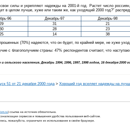
свои силы и укрепляют надежды на 2001-й год. Растет число россиян
удет в целом лучше, хуже или таким же, как уходящий 2000 год?" расп
брь-96
Декабрь-97
Декабрь-98
29
31
21
30
28
23
25
14
38
прошенных (70%) надеются, что он будет, по крайней мере, не хуже ухо
учие с благополучием страны: 47% респондентов считают, что наступа
ельского населения. Декабрь 1994, 1996, 1997, 1998 годов, 16 декабря 2000 г
ск 51 от 21 декабря 2000 года
>
Хороший год вселяет надежды на луч
fom.ru
) ссылка на источник обязательна.
онализации сервисов и повышения удобства пользования веб-сайтом.
ись, пожалуйста, ограничьте их использование в своём браузере.