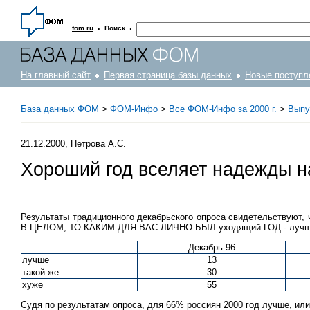
·
·
fom.ru
Поиск
На главный сайт
Первая страница базы данных
Новые поступл
База данных ФОМ
>
ФOM-Инфо
>
Все ФОМ-Инфо за 2000 г.
>
Выпу
21.12.2000, Петрова А.С.
Хороший год вселяет надежды н
Результаты традиционного декабрьского опроса свидетельствуют,
В ЦЕЛОМ, ТО КАКИМ ДЛЯ ВАС ЛИЧНО БЫЛ уходящий ГОД - лучше, х
Декабрь-96
лучше
13
такой же
30
хуже
55
Судя по результатам опроса, для 66% россиян 2000 год лучше, или