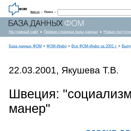
·
·
fom.ru
Поиск
На главный сайт
Первая страница базы данных
Новые поступл
База данных ФОМ
>
ФOM-Инфо
>
Все ФОМ-Инфо за 2001 г.
>
Выпу
22.03.2001, Якушева Т.В.
Швеция: "социализм
манер"