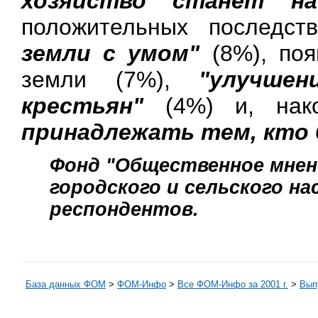
хозяйство станет на
положительных последс
земли с умом"
(8%), по
земли (7%),
"улучшен
крестьян"
(4%) и, нак
принадлежать тем, кто 
Фонд "Общественное мнени
городского и сельского нас
респондентов.
База данных ФОМ
>
ФOM-Инфо
>
Все ФОМ-Инфо за 2001 г.
>
Выпу