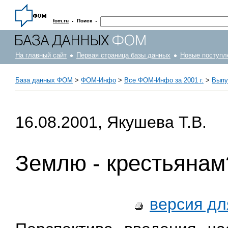
·
·
fom.ru
Поиск
На главный сайт
Первая страница базы данных
Новые поступл
База данных ФОМ
>
ФOM-Инфо
>
Все ФОМ-Инфо за 2001 г.
>
Выпус
16.08.2001, Якушева Т.В.
Землю - крестьянам
версия дл