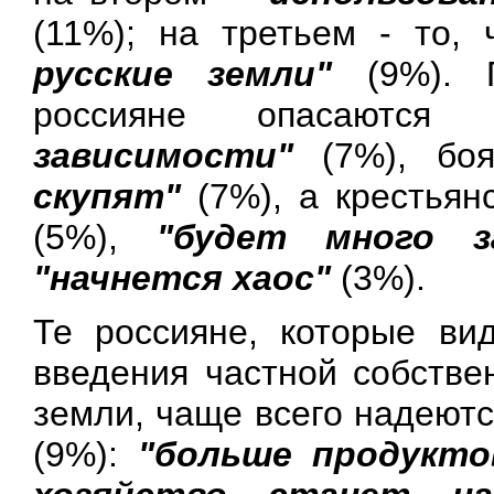
(11%); на третьем - то,
русские земли"
(9%). П
россияне опасаютс
зависимости"
(7%), бо
скупят"
(7%), а крестьян
(5%),
"будет
много з
"начнется хаос"
(3%).
Те россияне, которые ви
введения частной собстве
земли, чаще всего надеютс
(9%):
"больше продукто