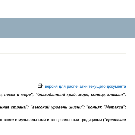
версия для распечатки текущего документа
, песок и море"; "благодатный край, море, солнце, климат";
нная страна"; "высокий уровень жизни"; "коньяк "Метакса";
 а также с музыкальными и танцевальными традициями (
"греческая