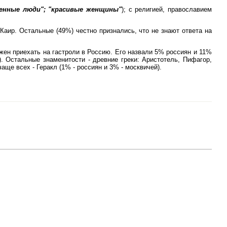
венные люди"; "красивые женщины"
); с религией, православием
аир. Остальные (49%) честно признались, что не знают ответа на
жен приехать на гастроли в Россию. Его назвали 5% россиян и 11%
. Остальные знаменитости - древние греки: Аристотель, Пифагор,
ще всех - Геракл (1% - россиян и 3% - москвичей).