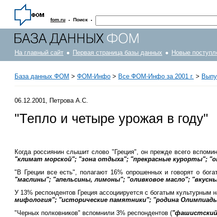
·
·
fom.ru
Поиск
На главный сайт
Первая страница базы данных
Новые поступл
База данных ФОМ
>
ФOM-Инфо
>
Все ФОМ-Инфо за 2001 г.
>
Выпу
06.12.2001, Петрова А.С.
"Тепло и четыре урожая в году"
Когда россиянин слышит слово "Греция", он прежде всего вспомин
"климат морской"; "зона отдыха"; "прекрасные курорты"; "о
"В Греции все есть", полагают 16% опрошенных и говорят о бога
"маслины"; "апельсины, лимоны"; "оливковое масло"; "вкусн
У 13% респондентов Греция ассоциируется с богатым культурным н
мифология"; "исторические памятники"; "родина Олимпиады
"Черных полковников" вспомнили 3% респондентов (
"фашистский 