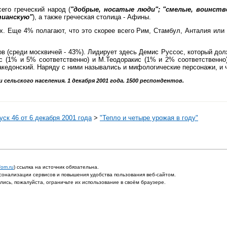
его греческий народ (
"добрые, носатые люди"; "смелые, воинст
тианскую"
), а также греческая столица - Афины.
. Еще 4% полагают, что это скорее всего Рим, Стамбул, Анталия или К
в (среди москвичей - 43%). Лидирует здесь Демис Руссос, который дол
 (1% и 5% соответственно) и М.Теодоракис (1% и 2% соответственно)
акедонский. Наряду с ними назывались и мифологические персонажи, и ча
сельского населения. 1 декабря 2001 года. 1500 респондентов.
ск 46 от 6 декабря 2001 года
>
"Тепло и четыре урожая в году"
fom.ru
) ссылка на источник обязательна.
онализации сервисов и повышения удобства пользования веб-сайтом.
ись, пожалуйста, ограничьте их использование в своём браузере.