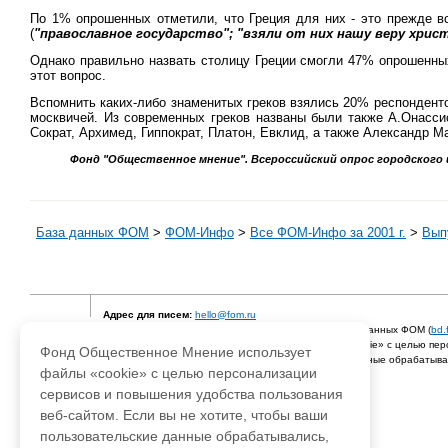
По 1% опрошенных отметили, что Греция для них - это прежде вс
(
"православное государство"; "взяли от них нашу веру хрис
Однако правильно назвать столицу Греции смогли 47% опрошенных
этот вопрос.
Вспомнить каких-либо знаменитых греков взялись 20% респонденто
москвичей. Из современных греков названы были также А.Онассис
Сократ, Архимед, Гиппократ, Платон, Евклид, а также Александр М
Фонд "Общественное мнение". Всероссийский опрос городского и 
База данных ФОМ
>
ФOM-Инфо
>
Все ФОМ-Инфо за 2001 г.
>
Выпу
Адрес для писем:
hello@fom.ru
При использовании материалов сайта
fom.ru
и базы данных ФОМ (
bd.
Фонд Общественное Мнение использует файлы «cookie» с целью перс
Фонд Общественное Мнение использует
Если вы не хотите, чтобы ваши пользовательские данные обрабатывал
файлы «cookie» с целью персонализации
© 2003-2019 Фонд "Общественное мнение"
сервисов и повышения удобства пользования
веб-сайтом. Если вы не хотите, чтобы ваши
пользовательские данные обрабатывались,