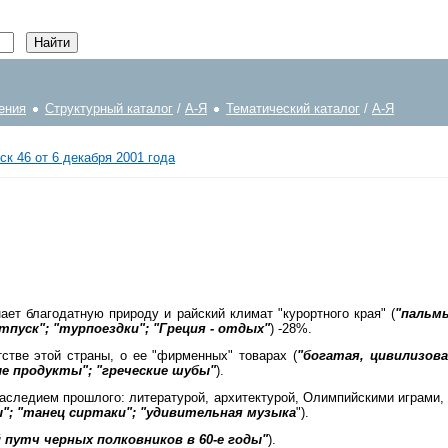
ения
Структурный каталог
/
А-Я
Тематический каталог
/
А-Я
ск 46 от 6 декабря 2001 года
ает благодатную природу и райский климат "курортного края" (
"пальмы
тпуск"; "турпоездки"; "Греция - отдых"
) -28%.
тстве этой страны, о ее "фирменных" товарах (
"богатая, цивилизова
ые продукты"; "греческие шубы"
).
аследием прошлого: литературой, архитектурой, Олимпийскими играми,
"; "танец сиртаки"; "удивительная музыка
").
путч черных полковников в 60-е годы"
).