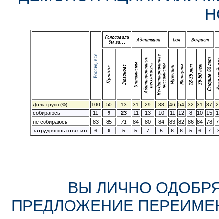
Н
Доли групп (%)
100
50
13
31
29
38
46
54
32
31
37
2
собираюсь
11
9
23
11
13
10
11
12
8
10
15
1
не собираюсь
83
85
71
84
80
84
83
82
86
84
78
7
затрудняюсь ответить
6
6
5
5
7
5
6
6
5
6
7
ВЫ ЛИЧНО ОДОБРЯ
ПРЕДЛОЖЕНИЕ ПЕРЕИМЕНО