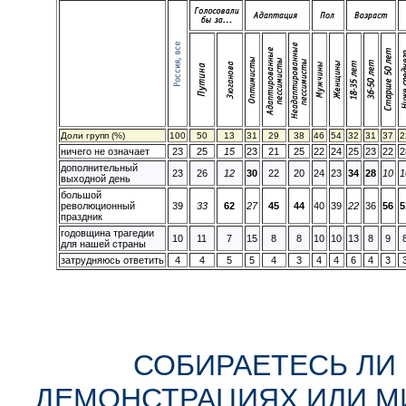
Доли групп (%)
100
50
13
31
29
38
46
54
32
31
37
2
ничего не означает
23
25
15
23
21
25
22
24
25
23
22
2
дополнительный
23
26
12
30
22
20
24
23
34
28
10
1
выходной день
большой
революционный
39
33
62
27
45
44
40
39
22
36
56
5
праздник
годовщина трагедии
10
11
7
15
8
8
10
10
13
8
9
для нашей страны
затрудняюсь ответить
4
4
5
5
4
3
4
4
6
4
3
СОБИРАЕТЕСЬ ЛИ 
ДЕМОНСТРАЦИЯХ ИЛИ МИ