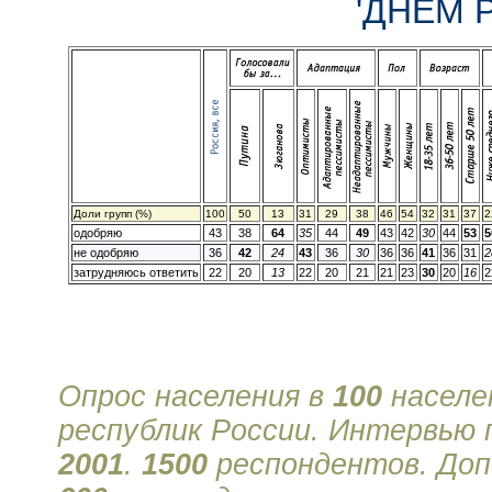
'ДНЕМ 
Доли групп (%)
100
50
13
31
29
38
46
54
32
31
37
2
одобряю
43
38
64
35
44
49
43
42
30
44
53
5
не одобряю
36
42
24
43
36
30
36
36
41
36
31
2
затрудняюсь ответить
22
20
13
22
20
21
21
23
30
20
16
2
Опрос населения в
100
населе
республик России. Интервью
2001
.
1500
респондентов. Доп