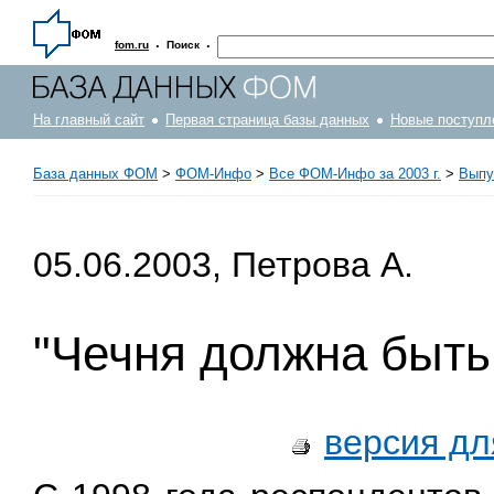
·
·
fom.ru
Поиск
На главный сайт
Первая страница базы данных
Новые поступл
База данных ФОМ
>
ФOM-Инфо
>
Все ФОМ-Инфо за 2003 г.
>
Выпус
05.06.2003, Петрова А.
"Чечня должна быть,
версия дл