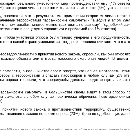
 ожидают реального ужесточения мер противодействия ему (4% ответо
%), сокращение числа терактов и количества их жертв (4%), устрашение 
му, опасаются, что в результате его применения возрастет число жертв
ваченные террористами пассажирские самолеты -
"а вдруг в этом сам
го в нем ошибок, многое можно трактовать по-разному"; "однобокий зак
вительства и спецслужб справиться с проблемой (по 1% ответов).
ть, чтобы участники опроса были твердо уверены в его продуктивност
рактов в нашей стране уменьшится, тогда как половина считают, что в э
неосведомленности о принятии нового закона, спросили, как они относ
 важные объекты или в места массового скопления людей. В целом 
е самолеты, в большинстве своем говорят, что нельзя жертвовать нев
говоры с террористами и спасать пассажиров в любом случае (2% отв
ики опроса говорили, что спецслужбы должны предотвращать захваты
 пассажирские самолеты, в большинстве своем видят в этом способ п
иры самолета в любом случае практически обречены. Некоторые счита
).
 принятии нового закона о противодействии терроризму, существенн
услышавшие о законе во время опроса (20%). Доля не одобряющих данно
я в 100 населенных пунктах 44 областей, краев и республик всех экономико-географическ