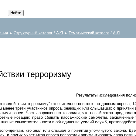
ения
Структурный каталог
/
А-Я
Тематический каталог
/
А-Я
.
йствии терроризму
Результаты исследования полно
тиводействии терроризму" относительно невысок: по данным опроса, 14
 менее трети участников опроса, знающих или слышавших о принятии зак
авшими ранее. Часть опрошенных говорили, что новый закон предполаг
ретные новации: право сбивать пассажирские самолеты, захваченные 
овышение самостоятельности и объединение усилий служб, противодейст
пондентам, кто знал или слышал о принятии упомянутого закона. Две 
тех, и других участников опроса попросили аргументировать свою позици