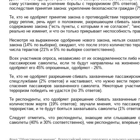
саму установку на усиление борьбы с терроризмом (8% ответов),
последствия принятия закона: укрепление безопасности граждан (7
Те, кто не одобряет принятие закона о противодействии террориз
ряду реплик, речь идет о положении, разрешающем сбивать зах
содержанию закона ("есть пункты, с которыми я не согласен"; "мно
реально не изменит, и что он только прикрывает неспособность пра
Несмотря на выраженное одобрение нового закона, нельзя сказа
закона (14% по выборке), ожидают, что после этого количество те
числа терактов (21% и 5% по выборке соответственно).
Всех участников опроса, независимо от их осведомленности либо 
пассажирские самолеты, если те будут направлены на жизненно
одобряют его 45% опрошенных, одобряют - 26%.
Те, кто не одобряет разрешение сбивать захваченные пассажирски
спецслужбами (2% ответов) и настаивают, что нужно вести пере
спасения пассажиров захваченного самолета. Некоторые участн
терроризм победить не удастся (по 3% ответов).
Те респонденты, кто одобряет разрешение сбивать захваченные
количеством жертв (19% ответов); звучали мнения, что пассаж
террористам, и те будут бояться захватывать самолеты (1% ответов
Следует отметить, что респонденты, знающие или слышавшие о
самолеты (40% и 30% соответственно), чем респонденты, впервые 
Фонд "Общественное мнение". Всероссийский опрос городского и сельского населени