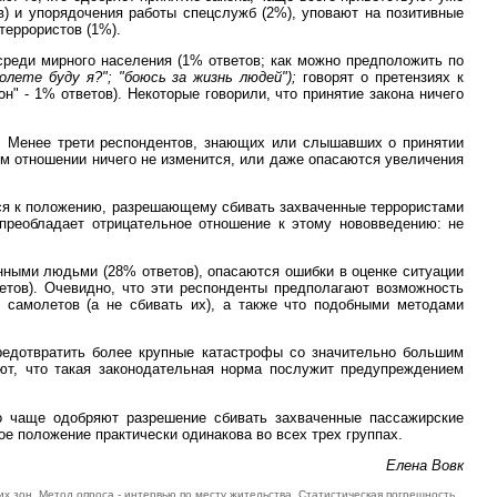
в) и упорядочения работы спецслужб (2%), уповают на позитивные
террористов (1%).
 среди мирного населения (1% ответов; как можно предположить по
олете буду я?"; "боюсь за жизнь людей");
говорят о претензиях к
он" - 1% ответов). Некоторые говорили, что принятие закона ничего
и. Менее трети респондентов, знающих или слышавших о принятии
том отношении ничего не изменится, или даже опасаются увеличения
ятся к положению, разрешающему сбивать захваченные террористами
преобладает отрицательное отношение к этому нововведению: не
инными людьми (28% ответов), опасаются ошибки в оценке ситуации
етов). Очевидно, что эти респонденты предполагают возможность
 самолетов (а не сбивать их), а также что подобными методами
редотвратить более крупные катастрофы со значительно большим
ют, что такая законодательная норма послужит предупреждением
о чаще одобряют разрешение сбивать захваченные пассажирские
е положение практически одинакова во всех трех группах.
Елена Вовк
их зон. Метод опроса - интервью по месту жительства. Статистическая погрешность