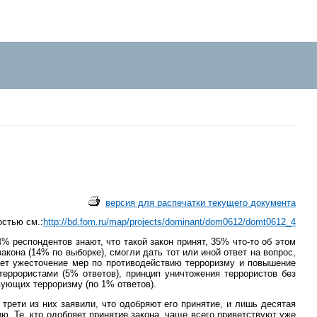
версия для распечатки текущего документа
стью см.:
http://bd.fom.ru/map/projects/dominant/dom0612/domt0612_4
% респондентов знают, что такой закон принят, 35% что-то об этом
она (14% по выборке), смогли дать тот или иной ответ на вопрос,
ает ужесточение мер по противодействию терроризму и повышение
террористами (5% ответов), принцип уничтожения террористов без
вующих терроризму (по 1% ответов).
трети из них заявили, что одобряют его принятие, и лишь десятая
ю. Те, кто одобряет принятие закона, чаще всего приветствуют уже