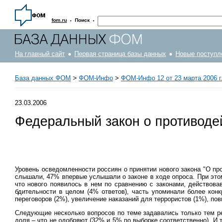
·
·
fom.ru
Поиск
На главный сайт
Первая страница базы данных
Новые поступл
База данных ФОМ
>
ФOM-Инфо
>
ФОМ-Инфо 12 от 23 марта 2006 г
23.03.2006
Федеральный закон о противоде
Уровень осведомленности россиян о принятии нового закона "О про
слышали, 47% впервые услышали о законе в ходе опроса. При этом
что нового появилось в нем по сравнению с законами, действов
бдительности в целом (4% ответов), часть упоминали более конк
переговоров (2%), увеличение наказаний для террористов (1%), п
Следующие несколько вопросов по теме задавались только тем рес
доля – что не одобряют (32% и 5% по выборке соответственно). И 