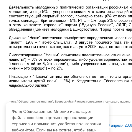
Деятельность молодежных политических организаций россиянам 
молодежи, и еще 5% – уверенно заявили, что таких организаций 
соответствующий открытый вопрос, примерно треть (6% от всех о
толка: скинхеды, бритоголовые – 5%, РНЕ – 1%, еще 2% опрошенн
в этом контексте "взрослые" партии ("Единую Россию", ЛДПР, С
объединения (Комитет молодежи Башкортостана, "Город против нарк
Движение "Наши" постепенно приобретает определенную известнос
"знают", 19% – "что-то слышали". В августе прошлого года эт
отрицательном (точно так же, как в августе 2005 года); остальные
Симпатизирующие "Нашим" объясняли положительное отношение к 
нацисты") – 3% от всех опрошенных, либо удовлетворенностью те
"главное, чтоб не буйствовали"), либо уверенностью в том, что 
жизни – это хорошо") – по 2%.
Питающие к "Нашим" антипатию объясняют ее тем, что эта орган
исполнители чужой воли" – 2%) и бездеятельна ("бесполезная 
национальной распри".
Фонд "Общественное мнение". Всероссийский опрос городского и сельского населени
не превышает 3,6%. 8-9 апреля 2006 года 1500 респондентов.
Фонд Общественное Мнение использует
файлы «cookie» с целью персонализации
сервисов и повышения удобства пользования
База данных ФОМ
>
ФOM-Инфо
>
ФОМ-Инфо 15 от 13 апреля 2006
веб-сайтом. Если вы не хотите, чтобы ваши