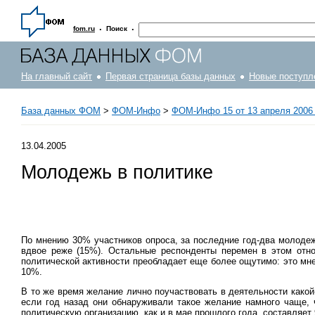
·
·
fom.ru
Поиск
На главный сайт
Первая страница базы данных
Новые поступл
База данных ФОМ
>
ФOM-Инфо
>
ФОМ-Инфо 15 от 13 апреля 2006 
13.04.2005
Молодежь в политике
По мнению 30% участников опроса, за последние год-два молодеж
вдвое реже (15%). Остальные респонденты перемен в этом отно
политической активности преобладает еще более ощутимо: это мнен
10%.
В то же время желание лично поучаствовать в деятельности какой
если год назад они обнаруживали такое желание намного чаще, 
политическую организацию, как и в мае прошлого года, составляет