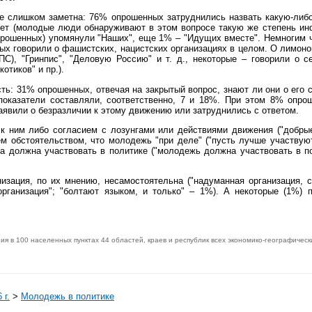
не слишком заметна: 76% опрошенных затруднились назвать какую-либ
нет (молодые люди обнаруживают в этом вопросе такую же степень инфо
прошенных) упомянули "Наших", еще 1% – "Идущих вместе". Немногим 
ых говорили о фашистских, нацистских организациях в целом. О лимоно
ПС), "Гринпис", "Деловую Россию" и т. д., некоторые – говорили о 
отиков" и пр.).
ть: 31% опрошенных, отвечая на закрытый вопрос, знают ли они о ег
и показатели составляли, соответственно, 7 и 18%. При этом 8% опр
 заявили о безразличии к этому движению или затруднились с ответом.
ним либо согласием с лозунгами или действиями движения ("добрые 
м обстоятельством, что молодежь "при деле" ("пусть лучше участвуют 
она должна участвовать в политике ("молодежь должна участвовать в п
изация, по их мнению, несамостоятельна ("надуманная организация, с
организация"; "болтают языком, и только" – 1%). А некоторые (1%
я в 100 населенных пунктах 44 областей, краев и республик всех экономико-географическ
 г.
>
Молодежь в политике