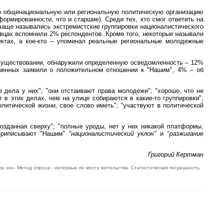
о общенациональную или региональную политическую организацию
рмированности, что и старшие). Среди тех, кто смог ответить на
чаще назывались экстремистские группировки националистического
вцах вспомнили 2% респондентов. Кроме того, некоторые называли
сектах, а кое-кто – упоминал реальные региональные молодежные
о существовании, обнаружили определенную осведомленность – 12%
ошенных заявили о положительном отношении к "Нашим", 4% – об
дела у них"; "они отстаивают права молодежи"; "хорошо, что не
в этих делах, чем на улице собираются в какие-то группировки";
олитической жизни, свое слово иметь"; "участвуют в политической
озданная сверху"; "полные уроды, нет у них никакой платформы,
) приписывают "Нашим"
"националистический уклон"
и
"разжигание
Григорий Кертман
их зон. Метод опроса - интервью по месту жительства. Статистическая погрешность