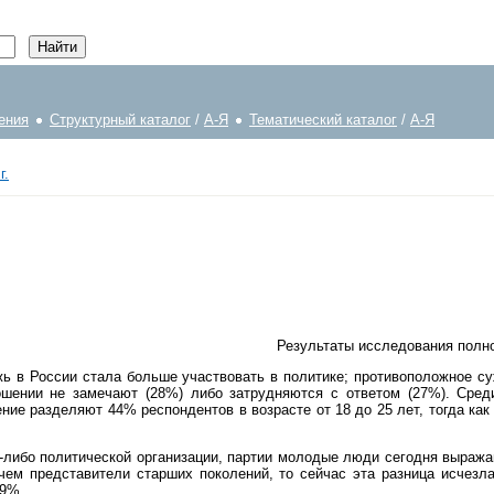
ения
Структурный каталог
/
А-Я
Тематический каталог
/
А-Я
г.
Результаты исследования полно
ь в России стала больше участвовать в политике; противоположное су
шении не замечают (28%) либо затрудняются с ответом (27%). Сред
ие разделяют 44% респондентов в возрасте от 18 до 25 лет, тогда как т
-либо политической организации, партии молодые люди сегодня выража
чем представители старших поколений, то сейчас эта разница исчез
 9%.