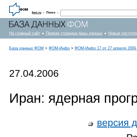
·
·
fom.ru
Поиск
На главный сайт
Первая страница базы данных
Новые поступл
База данных ФОМ
>
ФOM-Инфо
>
ФОМ-Инфо 17 от 27 апреля 2006 
27.04.2006
Иран: ядерная прог
версия 