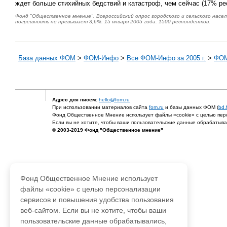
ждет больше стихийных бедствий и катастроф, чем сейчас (17% рес
Фонд "Общественное мнение". Всероссийский опрос городского и сельского насел
погрешность не превышает 3,6%. 15 января 2005 года. 1500 респондентов.
База данных ФОМ
>
ФOM-Инфо
>
Все ФОМ-Инфо за 2005 г.
>
ФОМ
Адрес для писем:
hello@fom.ru
При использовании материалов сайта
fom.ru
и базы данных ФОМ (
bd.
Фонд Общественное Мнение использует файлы «cookie» с целью перс
Если вы не хотите, чтобы ваши пользовательские данные обрабатывал
© 2003-2019 Фонд "Общественное мнение"
Фонд Общественное Мнение использует
файлы «cookie» с целью персонализации
сервисов и повышения удобства пользования
веб-сайтом. Если вы не хотите, чтобы ваши
пользовательские данные обрабатывались,