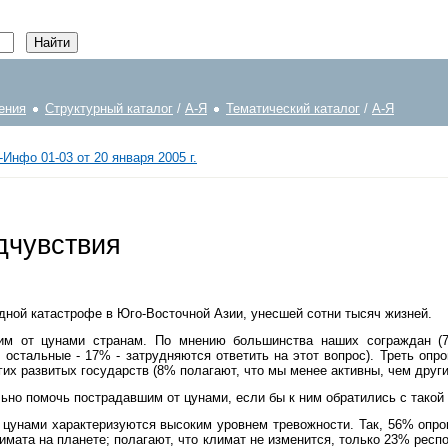
ения
Структурный каталог
/
А-Я
Тематический каталог
/
А-Я
Инфо 01-03 от 20 января 2005 г.
дчувствия
одной катастрофе в Юго-Восточной Азии, унесшей сотни тысяч жизней.
шим от цунами странам. По мнению большинства наших сограждан (7
остальные - 17% - затрудняются ответить на этот вопрос). Треть оп
гих развитых государств (8% полагают, что мы менее активны, чем други
ьно помочь пострадавшим от цунами, если бы к ним обратились с такой
цунами характеризуются высоким уровнем тревожности. Так, 56% опро
имата на планете; полагают, что климат не изменится, только 23% рес