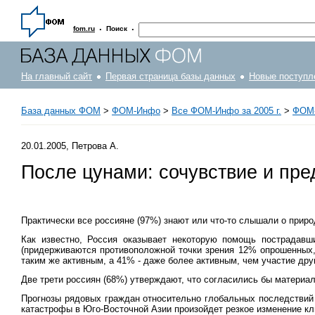
·
·
fom.ru
Поиск
На главный сайт
Первая страница базы данных
Новые поступл
База данных ФОМ
>
ФOM-Инфо
>
Все ФОМ-Инфо за 2005 г.
>
ФОМ-
20.01.2005, Петрова А.
После цунами: сочувствие и пре
Практически все россияне (97%) знают или что-то слышали о прир
Как известно, Россия оказывает некоторую помощь пострадав
(придерживаются противоположной точки зрения 12% опрошенных, 
таким же активным, а 41% - даже более активным, чем участие дру
Две трети россиян (68%) утверждают, что согласились бы материал
Прогнозы рядовых граждан относительно глобальных последствий 
катастрофы в Юго-Восточной Азии произойдет резкое изменение кл