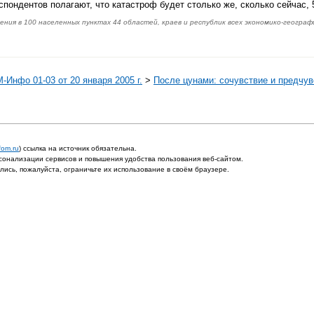
пондентов полагают, что катастроф будет столько же, сколько сейчас, 5
ения в 100 населенных пунктах 44 областей, краев и республик всех экономико-геогра
-Инфо 01-03 от 20 января 2005 г.
>
После цунами: сочувствие и предчув
fom.ru
) ссылка на источник обязательна.
онализации сервисов и повышения удобства пользования веб-сайтом.
ись, пожалуйста, ограничьте их использование в своём браузере.