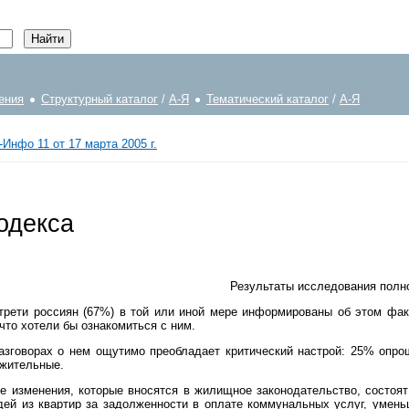
ения
Структурный каталог
/
А-Я
Тематический каталог
/
А-Я
Инфо 11 от 17 марта 2005 г.
одекса
Результаты исследования полн
трети россиян (67%) в той или иной мере информированы об этом фак
то хотели бы ознакомиться с ним.
разговорах о нем ощутимо преобладает критический настрой: 25% оп
ожительные.
е изменения, которые вносятся в жилищное законодательство, состоя
ей из квартир за задолженности в оплате коммунальных услуг, умень