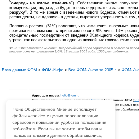
"очередь на жилье отменена"
). Собственники жилья получаю
коммуникации, подъезды) будет теперь содержаться за счет жиль
разруху"
. В то же время с введением нового Кодекса, отмечают
респонденты, не вдаваясь в детали, выражают уверенность в том, 
Половина россиян (51%) полагают, что изменения, вносимые новы
проживания связывают с принятием нового ЖК лишь 13% респонде
отрицательных последствий от введения Жилищного кодекса буде
угроза, как посягательство на одно из важнейших гражданских прав
Фонд "Общественное мнение". Всероссийский опрос городского и сельского насел
погрешность не превышает 3,6%. 12 марта 2005 года. 1500 респондентов.
База данных ФОМ
>
ФOM-Инфо
>
Все ФОМ-Инфо за 2005 г.
>
ФОМ-Инфо
Адрес для писем:
hello@fom.ru
При использовании материалов сайта
fom.ru
и базы данных ФОМ (
bd.
Фонд Общественное Мнение использует файлы «cookie» с целью перс
Фонд Общественное Мнение использует
Если вы не хотите, чтобы ваши пользовательские данные обрабатывал
© 2003-2019 Фонд "Общественное мнение"
файлы «cookie» с целью персонализации
сервисов и повышения удобства пользования
веб-сайтом. Если вы не хотите, чтобы ваши
пользовательские данные обрабатывались,