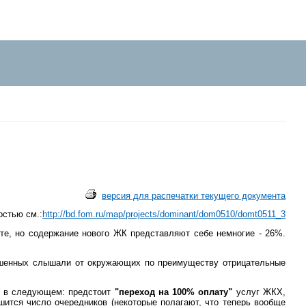
версия для распечатки текущего документа
остью см.:
http://bd.fom.ru/map/projects/dominant/dom0510/domt0511_3
те, но содержание нового ЖК представляют себе немногие - 26%.
рошенных слышали от окружающих по преимуществу отрицательные
т в следующем: предстоит
"переход на 100% оплату"
услуг ЖКХ,
шится число очередников (некоторые полагают, что теперь вообще