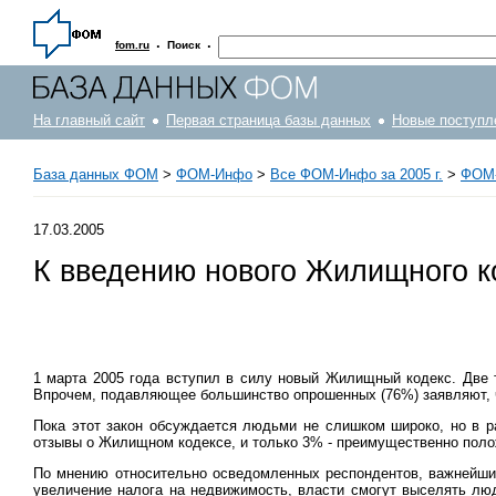
·
·
fom.ru
Поиск
На главный сайт
Первая страница базы данных
Новые поступл
База данных ФОМ
>
ФOM-Инфо
>
Все ФОМ-Инфо за 2005 г.
>
ФОМ-
17.03.2005
К введению нового Жилищного к
1 марта 2005 года вступил в силу новый Жилищный кодекс. Две 
Впрочем, подавляющее большинство опрошенных (76%) заявляют, ч
Пока этот закон обсуждается людьми не слишком широко, но в 
отзывы о Жилищном кодексе, и только 3% - преимущественно пол
По мнению относительно осведомленных респондентов, важнейши
увеличение налога на недвижимость, власти смогут выселять люд