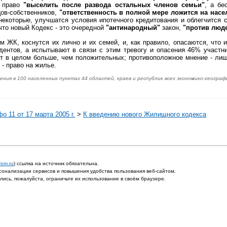
т право
"выселить после развода остальных членов семьи"
, а бе
цов-собственников,
"ответственность в полной мере ложится на насе
 некоторые, улучшатся условия ипотечного кредитования и облегчится
что новый Кодекс - это очередной
"антинародный"
закон,
"против люде
м ЖК, коснутся их лично и их семей, и, как правило, опасаются, что
нтов, а испытывают в связи с этим тревогу и опасения 46% участни
т в целом больше, чем положительных; противоположное мнение - ли
 - право на жилье.
ения в 100 населенных пунктах 44 областей, краев и республик всех экономико-геогра
 11 от 17 марта 2005 г.
>
К введению нового Жилищного кодекса
fom.ru
) ссылка на источник обязательна.
онализации сервисов и повышения удобства пользования веб-сайтом.
ись, пожалуйста, ограничьте их использование в своём браузере.