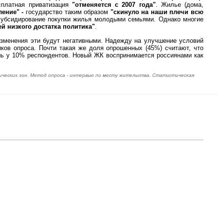
сплатная приватизация
"отменяется с 2007 года"
. Жилье (дома,
ление" -
государство таким образом
"скинуло на наши плечи всю
 субсидирование покупки жилья молодыми семьями. Однако многие
й низкого достатка политика"
.
 изменения эти будут негативными. Надежду на улучшение условий
ков опроса. Почти такая же доля опрошенных (45%) считают, что
шь у 10% респондентов. Новый ЖК воспринимается россиянами как
фических зон. Метод опроса - интервью по месту жительства. Статистическая