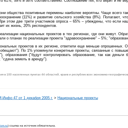
о 61%, 59% и 58% соответственно. Соотношение тех, кто верит и не вер
жизни общества позитивные перемены наиболее вероятны. Чаще всего т
оохранение (11%) и развитие сельского хозяйства (8%). Полагают, ч
ри этом две трети участников опроса – 65% – убеждены, что если нац
ит их жизнь, 20% респондентов.
реализации национальных проектов в тех регионах, где они живут. Об
и о планах по реализации проекта "здравоохранение" – 5%; "образовани
циональных проектов в их регионе, ответили еще меньше опрошенных.
ру, обещают"). По 1% упомянули конкретные проекты, связанные с повыш
, образования ("будут контролировать образование, так как деньги б
; "сдача земель в аренду").
я в 100 населенных пунктах 44 областей, краев и республик всех экономико-географическ
-Инфо 47 от 1 декабря 2005 г.
>
Национальные проекты
fom.ru
) ссылка на источник обязательна.