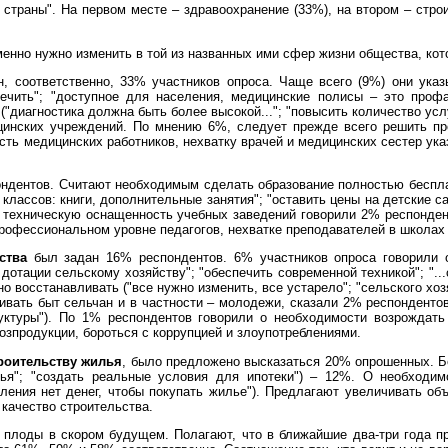
 страны". На первом месте – здравоохранение (33%), на втором – строи
менно нужно изменить в той из названных ими сфер жизни общества, кот
н, соответственно, 33% участников опроса. Чаще всего (9%) они ука
ечить"; "доступное для населения, медицинские полисы – это профа
диагностика должна быть более высокой..."; "повысить количество усл
цинских учреждений. По мнению 6%, следует прежде всего решить пр
ть медицинских работников, нехватку врачей и медицинских сестер ук
ндентов. Считают необходимым сделать образование полностью беспла
классов: книги, дополнительные занятия"; "оставить цены на детские са
ь техническую оснащенность учебных заведений говорили 2% респондент
профессиональном уровне педагогов, нехватке преподавателей в школах
йства
был задан 16% респондентов. 6% участников опроса говорили 
 дотации сельскому хозяйству"; "обеспечить современной техникой"; "...
о восстанавливать ("все нужно изменить, все устарело"; "сельского хоз
раивать быт сельчан и в частности – молодежи, сказали 2% респонденто
руктуры"). По 1% респондентов говорили о необходимости возрождать
озпродукции, бороться с коррупцией и злоупотреблениями.
роительству жилья
, было предложено высказаться 20% опрошенных. Б
илья"; "создать реальные условия для ипотеки") – 12%. О необход
еления нет денег, чтобы покупать жилье"). Предлагают увеличивать 
качество строительства.
т плоды в скором будущем. Полагают, что в ближайшие два-три года п