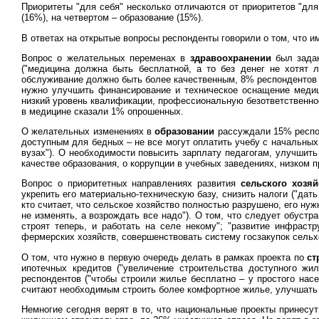
Приоритеты "для себя" несколько отличаются от приоритетов "для
(16%), на четвертом – образование (15%).
В ответах на открытые вопросы респонденты говорили о том, что и
Вопрос о желательных переменах в
здравоохранении
был зада
("медицина должна быть бесплатной, а то без денег не хотят л
обслуживание должно быть более качественным, 8% респондентов ("
нужно улучшить финансирование и техническое оснащение меди
низкий уровень квалификации, профессиональную безответственнос
в медицине сказали 1% опрошенных.
О желательных изменениях в
образовании
рассуждали 15% респо
доступным для бедных – не все могут оплатить учебу с начальных 
вузах"). О необходимости повысить зарплату педагогам, улучшит
качестве образования, о коррупции в учебных заведениях, низком 
Вопрос о приоритетных направлениях развития
сельского хозя
укрепить его материально-техническую базу, снизить налоги ("дать
кто считает, что сельское хозяйство полностью разрушено, его нужн
не изменять, а возрождать все надо"). О том, что следует обуст
строят теперь, и работать на селе некому"; "развитие инфраст
фермерских хозяйств, совершенствовать систему госзакупок сельх
О том, что нужно в первую очередь делать в рамках проекта по
ст
ипотечных кредитов ("увеличение строительства доступного ж
респондентов ("чтобы строили жилье бесплатно – у простого нас
считают необходимым строить более комфортное жилье, улучшать 
Немногие сегодня верят в то, что национальные проекты принесу