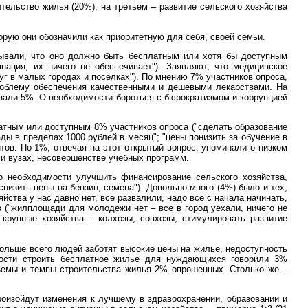
тельство жилья (20%), на третьем – развитие сельского хозяйства
орую они обозначили как приоритетную для себя, своей семьи.
зывали, что оно должно быть бесплатным или хотя бы доступным
нация, их ничего не обеспечивает"). Заявляют, что медицинское
уг в малых городах и поселках"). По мнению 7% участников опроса,
облему обеспечения качественными и дешевыми лекарствами. На
азали 5%. О необходимости бороться с бюрократизмом и коррупцией
тным или доступным 8% участников опроса ("сделать образование
ды в пределах 1000 рублей в месяц"; "цены понизить за обучение в
ов. По 1%, отвечая на этот открытый вопрос, упоминали о низком
 и вузах, несовершенстве учебных программ.
о необходимости улучшить финансирование сельского хозяйства,
снизить цены на бензин, семена"). Довольно много (4%) было и тех,
яйства у нас давно нет, все развалили, надо все с начала начинать,
в ("жилплощади для молодежи нет – все в город уехали, ничего не
 крупные хозяйства – колхозы, совхозы, стимулировать развитие
ольше всего людей заботят высокие цены на жилье, недоступность
имости строить бесплатное жилье для нуждающихся говорили 3%
объемы и темпы строительства жилья 2% опрошенных. Столько же –
роизойдут изменения к лучшему в здравоохранении, образовании и