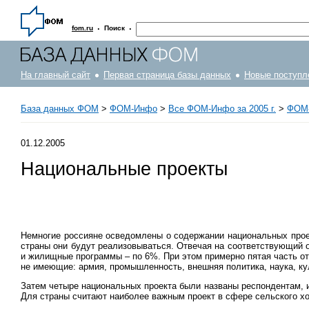
·
·
fom.ru
Поиск
На главный сайт
Первая страница базы данных
Новые поступл
База данных ФОМ
>
ФOM-Инфо
>
Все ФОМ-Инфо за 2005 г.
>
ФОМ-
01.12.2005
Национальные проекты
Немногие россияне осведомлены о содержании национальных проек
страны они будут реализовываться. Отвечая на соответствующий о
и жилищные программы – по 6%. При этом примерно пятая часть от
не имеющие: армия, промышленность, внешняя политика, наука, ку
Затем четыре национальных проекта были названы респондентам, и 
Для страны считают наиболее важным проект в сфере сельского хо