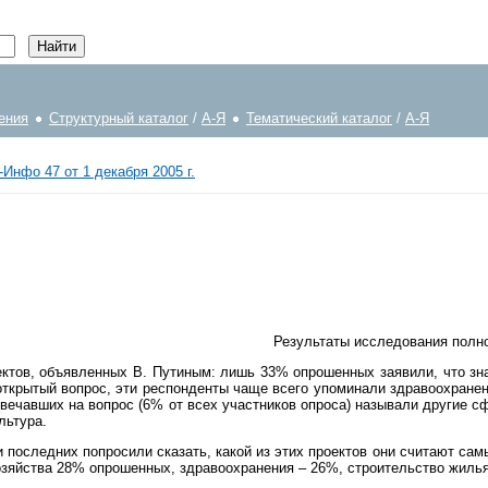
ения
Структурный каталог
/
А-Я
Тематический каталог
/
А-Я
Инфо 47 от 1 декабря 2005 г.
Результаты исследования полно
тов, объявленных В. Путиным: лишь 33% опрошенных заявили, что знаю
ткрытый вопрос, эти респонденты чаще всего упоминали здравоохранен
вечавших на вопрос (6% от всех участников опроса) называли другие 
льтура.
последних попросили сказать, какой из этих проектов они считают сам
зяйства 28% опрошенных, здравоохранения – 26%, строительство жилья 