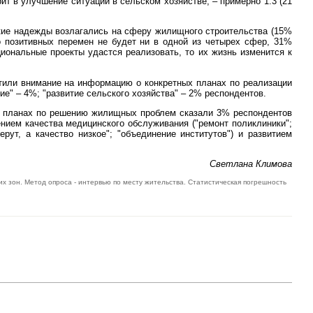
ит в улучшение ситуации в сельском хозяйстве, – примерно 1:3 (21
акие надежды возлагались на сферу жилищного строительства (15%
то позитивных перемен не будет ни в одной из четырех сфер, 31%
иональные проекты удастся реализовать, то их жизнь изменится к
ратили внимание на информацию о конкретных планах по реализации
е" – 4%; "развитие сельского хозяйства" – 2% респондентов.
 О планах по решению жилищных проблем сказали 3% респондентов
ением качества медицинского обслуживания ("ремонт поликлиники";
ерут, а качество низкое"; "объединение институтов") и развитием
Светлана Климова
их зон. Метод опроса - интервью по месту жительства. Статистическая погрешность