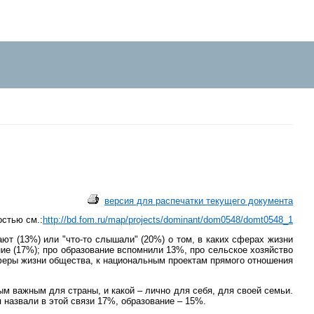
версия для распечатки текущего документа
стью см.:
http://bd.fom.ru/map/projects/dominant/dom0548/domt0548_1
т (13%) или "что-то слышали" (20%) о том, в каких сферах жизни
ие (17%); про образование вспомнили 13%, про сельское хозяйство
сферы жизни общества, к национальным проектам прямого отношения
ым важным для страны, и какой – лично для себя, для своей семьи.
назвали в этой связи 17%, образование – 15%.