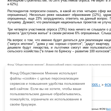
жилищном строительстве, по 26% участников опроса. Не верят в эт
и 62%).
Респондентов попросили сказать, в какой из этих четырех сфер 
опрошенных). Несколько реже называют образование (12%), здрав
опрошенных; еще 23% затруднились ответить на данный вопрос. П
лучшему. Думают, что реализация национальных проектов не улучш
Три четверти участников опроса (73%) пока ничего не слышали о 
проекта "доступное жилье" в своем регионе 6% опрошенных. Слышал
На вопрос о том, что именно будет делаться для реализации на
("запуск ипотеки"; "дома у нас хорошо строятся"; "дадут кварти
дешевле будут лекарства, и льготники смогут ими пользоваться")
сельского хозяйства ("в плане по Брянску – развитие 100 колхозов"
Фонд "Общественное мнение". Всероссийский опрос городского и сельского населени
не превышает 3,6%. 28 ноября 2005 года. 1500 респондентов.
Фонд Общественное Мнение использует
файлы «cookie» с целью персонализации
сервисов и повышения удобства пользования
База данных ФОМ
>
ФOM-Инфо
>
Все ФОМ-Инфо за 2005 г.
>
ФОМ
веб-сайтом. Если вы не хотите, чтобы ваши
пользовательские данные обрабатывались,
пожалуйста, ограничьте их использование в
своём браузере.
Адрес для писем:
hello@fom.ru
При использовании материалов сайта
fom.ru
и базы данных ФОМ (
bd.