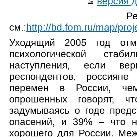
версия 
Ре
см.:
http://bd.fom.ru/map/pr
Уходящий 2005 год отм
психологической стаб
наступления, если вер
респондентов, россияне
перемен в России, че
опрошенных говорят, ч
задумываясь о годе пред
опасений, и 39% – что н
хорошего для России. Меж