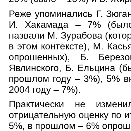
Реже упоминались Г. Зюга
И. Хакамада – 7% (был
назвали М. Зурабова (кото
в этом контексте), М. Кась
опрошенных), Б. Берез
Явлинского, Б. Ельцина (б
прошлом году – 3%), 5% вн
2004 году – 7%).
Практически не измени
отрицательную оценку по ит
5%, в прошлом – 6% опрош