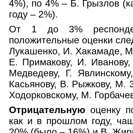
4%), по 4% – Б. Грызлов (к
году – 2%).
От 1 до 3% респонде
положительные оценки след
Лукашенко, И. Хакамаде, М.
Е. Примакову, И. Иванову,
Медведеву, Г. Явлинскому
Касьянову, В. Рыжкову, М. З
Ходорковскому, М. Горбачев
Отрицательную
оценку п
как и в прошлом году, ча
20% (было – 16%) и В. Жир