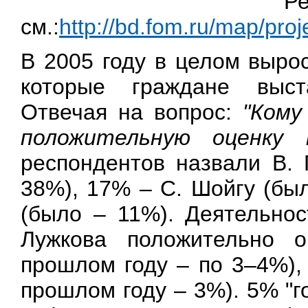
Ре
см.:
http://bd.fom.ru/map/pr
В 2005 году в целом выр
которые граждане выст
Отвечая на вопрос:
"Кому
положительную оценку
респондентов назвали В. 
38%), 17% – С. Шойгу (бы
(было – 11%). Деятельнос
Лужкова положительно 
прошлом году – по 3–4%),
прошлом году – 3%). 5% "г