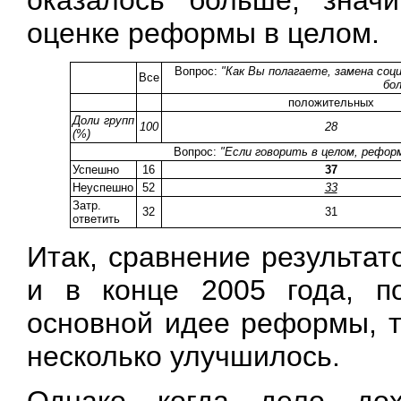
оказалось больше, знач
оценке реформы в целом.
Вопрос:
"Как Вы полагаете, замена со
Все
бо
положительных
Доли групп
100
28
(%)
Вопрос:
"Если говорить в целом, рефор
Успешно
16
37
Неуспешно
52
33
Затр.
32
31
ответить
Итак, сравнение результат
и в конце 2005 года, по
основной идее реформы, т
несколько улучшилось.