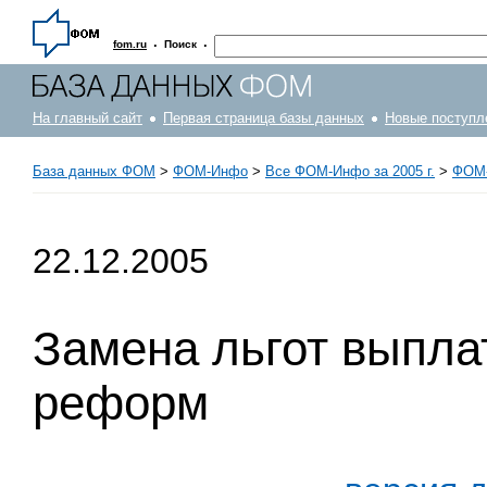
·
·
fom.ru
Поиск
На главный сайт
Первая страница базы данных
Новые поступл
База данных ФОМ
>
ФOM-Инфо
>
Все ФОМ-Инфо за 2005 г.
>
ФОМ-
22.12.2005
Замена льгот выплат
реформ