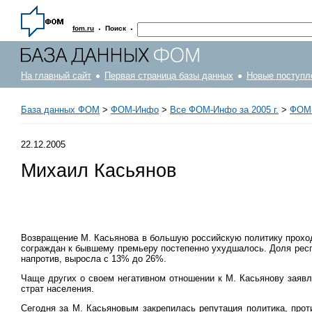
·
·
fom.ru
Поиск
На главный сайт
Первая страница базы данных
Новые поступл
База данных ФОМ
>
ФOM-Инфо
>
Все ФОМ-Инфо за 2005 г.
>
ФОМ-
22.12.2005
Михаил Касьянов
Возвращение М. Касьянова в большую российскую политику проходи
сограждан к бывшему премьеру постепенно ухудшалось. Доля респон
напротив, выросла с 13% до 26%.
Чаще других о своем негативном отношении к М. Касьянову заяв
страт населения.
Сегодня за М. Касьяновым закрепилась репутация политика, про