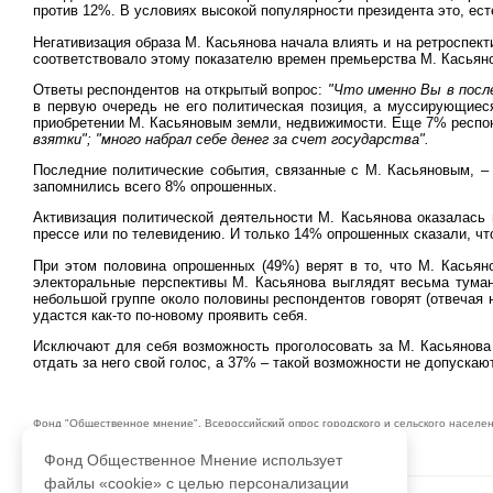
против 12%. В условиях высокой популярности президента это, ест
Негативизация образа М. Касьянова начала влиять и на ретроспект
соответствовало этому показателю времен премьерства М. Касьяно
Ответы респондентов на открытый вопрос:
"Что именно Вы в посл
в первую очередь не его политическая позиция, а муссирующие
приобретении М. Касьяновым земли, недвижимости. Еще 7% респон
взятки"; "много набрал себе денег за счет государства".
Последние политические события, связанные с М. Касьяновым, – 
запомнились всего 8% опрошенных.
Активизация политической деятельности М. Касьянова оказалась
прессе или по телевидению. И только 14% опрошенных сказали, чт
При этом половина опрошенных (49%) верят в то, что М. Касьян
электоральные перспективы М. Касьянова выглядят весьма туман
небольшой группе около половины респондентов говорят (отвечая 
удастся как-то по-новому проявить себя.
Исключают для себя возможность проголосовать за М. Касьянова
отдать за него свой голос, а 37% – такой возможности не допускают
Фонд "Общественное мнение". Всероссийский опрос городского и сельского населени
не превышает 3,6%. 17 декабря 2005 года. 1500 респондентов.
Фонд Общественное Мнение использует
файлы «cookie» с целью персонализации