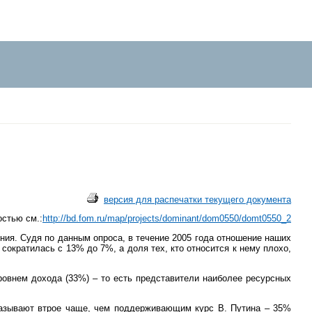
версия для распечатки текущего документа
стью см.:
http://bd.fom.ru/map/projects/dominant/dom0550/domt0550_2
ния. Судя по данным опроса, в течение 2005 года отношение наших
сократилась с 13% до 7%, а доля тех, кто относится к нему плохо,
овнем дохода (33%) – то есть представители наиболее ресурсных
 называют втрое чаще, чем поддерживающим курс В. Путина – 35%