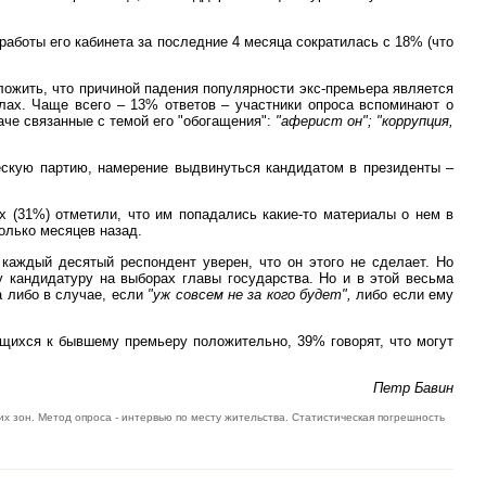
работы его кабинета за последние 4 месяца сократилась с 18% (что
ложить, что причиной падения популярности экс-премьера является
ах. Чаще всего – 13% ответов – участники опроса вспоминают о
че связанные с темой его "обогащения":
"аферист он"; "коррупция,
ческую партию, намерение выдвинуться кандидатом в президенты –
 (31%) отметили, что им попадались какие-то материалы о нем в
олько месяцев назад.
каждый десятый респондент уверен, что он этого не сделает. Но
 кандидатуру на выборах главы государства. Но и в этой весьма
а либо в случае, если
"уж совсем не за кого будет",
либо если ему
щихся к бывшему премьеру положительно, 39% говорят, что могут
Петр Бавин
их зон. Метод опроса - интервью по месту жительства. Статистическая погрешность