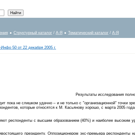
ения
Структурный каталог
/
А-Я
Тематический каталог
/
А-Я
Инфо 50 от 22 декабря 2005 г.
Результаты исследования полно
т пока не слишком удачно – и не только с "организационной" точки зре
дентов, которые относятся к М. Касьянову хорошо, с марта 2005 года 
ляют респонденты с высшим образованием (40%) и наиболее высоким ур
тивостоящего президенту. Оппозиционером экс-премьера респонденты