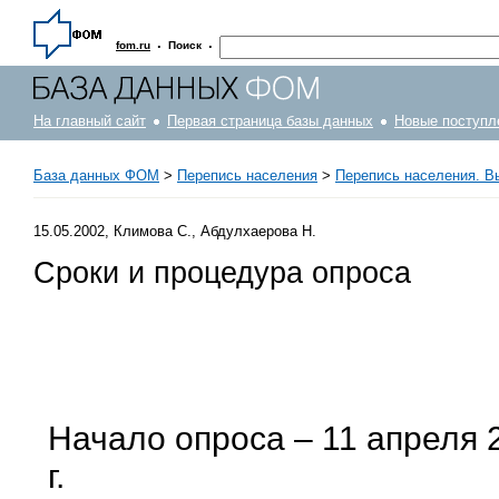
·
·
fom.ru
Поиск
На главный сайт
Первая страница базы данных
Новые поступл
База данных ФОМ
>
Перепись населения
>
Перепись населения. В
15.05.2002, Климова С., Абдулхаерова Н.
Сроки и процедура опроса
Начало опроса – 11 апреля 2
г.