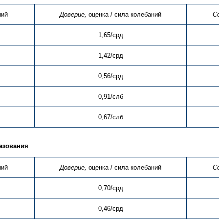
ний
Доверие,
оценка / сила колебаний
С
1,65/срд
1,42/срд
0,56/срд
0,91/слб
0,67/слб
азования
ний
Доверие,
оценка / сила колебаний
С
0,70/срд
0,46/срд