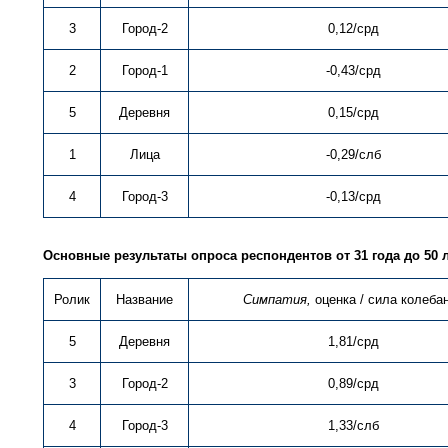
3
Город-2
0,12/срд
2
Город-1
-0,43/срд
5
Деревня
0,15/срд
1
Лица
-0,29/слб
4
Город-3
-0,13/срд
Основные результаты опроса респондентов от 31 года до 50 
Ролик
Название
Симпатия,
оценка / сила колеба
5
Деревня
1,81/срд
3
Город-2
0,89/срд
4
Город-3
1,33/слб