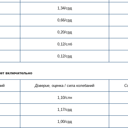
1,34/срд
0,66/срд
0,20/срд
0,12/слб
0,12/срд
лет включительно
ний
Доверие,
оценка / сила колебаний
С
1,10/слн
1,17/срд
1,00/срд