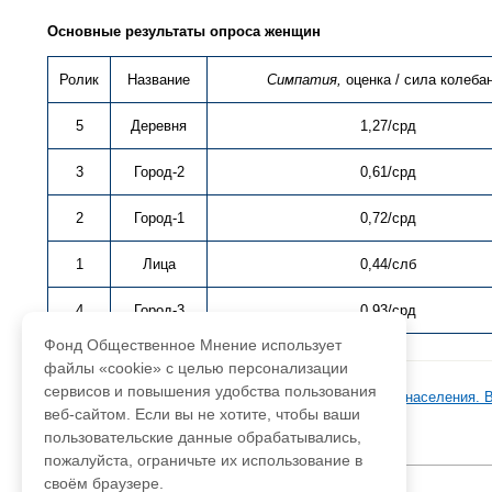
Основные результаты опроса женщин
Ролик
Название
Симпатия,
оценка / сила колеба
5
Деревня
1,27/срд
3
Город-2
0,61/срд
2
Город-1
0,72/срд
1
Лица
0,44/слб
4
Город-3
0,93/срд
Фонд Общественное Мнение использует
файлы «cookie» с целью персонализации
сервисов и повышения удобства пользования
База данных ФОМ
>
Перепись населения
>
Перепись населения. 
веб-сайтом. Если вы не хотите, чтобы ваши
пользовательские данные обрабатывались,
пожалуйста, ограничьте их использование в
своём браузере.
Адрес для писем:
hello@fom.ru