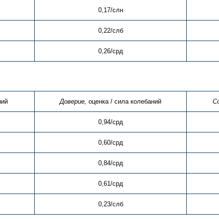
0,17/слн
0,22/слб
0,26/срд
ний
Доверие,
оценка / сила колебаний
С
0,94/срд
0,60/срд
0,84/срд
0,61/срд
0,23/слб