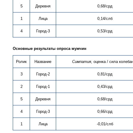
5
Деревня
0,68/срд
1
Лица
0,14/слб
4
Город-3
0,53/срд
Основные результаты опроса мужчин
Ролик
Название
Симпатия,
оценка / сила колеба
3
Город-2
0,81/срд
2
Город-1
0,43/срд
5
Деревня
0,68/срд
4
Город-3
0,66/срд
1
Лица
-0,01/слб