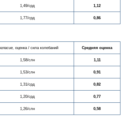
1,49/срд
1,12
1,77/срд
0,86
огласие,
оценка / сила колебаний
Средняя оценка
1,58/слн
1,11
1,53/слн
0,91
1,31/срд
0,82
1,20/срд
0,77
1,26/слн
0,58