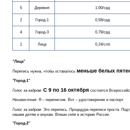
5
Деревня
1,00/срд
2
Город-1
0,58/срд
4
Город-3
0,79/срд
1
Лица
0,24/слб
"Лица"
меньше белых пяте
Перепись нужна, чтобы оставалось
"Город-1"
С 9 по 16 октября
Голос за кадром:
состоится Всероссийс
Неизвестная:
Я – переписчик. Вот – удостоверение и паспорт.
Голос за кадром:
Это перепись. Процедура переписи проста. Под
нашим детям и внукам. Впиши себя в историю России.
"Город-2"