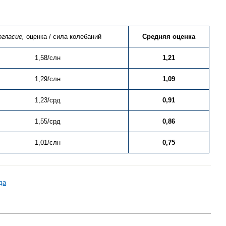
огласие,
оценка / сила колебаний
Средняя оценка
1,58/слн
1,21
1,29/слн
1,09
1,23/срд
0,91
1,55/срд
0,86
1,01/слн
0,75
да