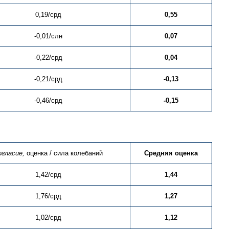
0,19/срд
0,55
-0,01/слн
0,07
-0,22/срд
0,04
-0,21/срд
-0,13
-0,46/срд
-0,15
огласие,
оценка / сила колебаний
Средняя оценка
1,42/срд
1,44
1,76/срд
1,27
1,02/срд
1,12