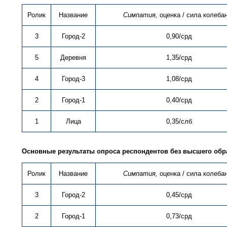
Ролик
Название
Симпатия,
оценка / сила колеба
3
Город-2
0,90/срд
5
Деревня
1,35/срд
4
Город-3
1,08/срд
2
Город-1
0,40/срд
1
Лица
0,35/слб
Основные результаты опроса респондентов без высшего обр
Ролик
Название
Симпатия,
оценка / сила колеба
3
Город-2
0,45/срд
2
Город-1
0,73/срд