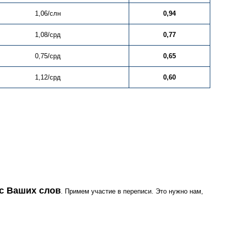
1,06/слн
0,94
1,08/срд
0,77
0,75/срд
0,65
1,12/срд
0,60
 с Ваших слов
. Примем участие в переписи. Это нужно нам,