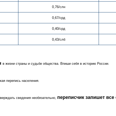
0,76/слн
0,67/срд
0,40/срд
0,43/слб
н
в жизни страны и судьбе общества. Впиши себя в историю России.
кая перепись населения.
переписчик запишет все
тверждать сведения необязательно,