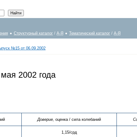
ения
Структурный каталог
/
А-Я
Тематический каталог
/
А-Я
ыпуск №15 от 06.09.2002
 мая 2002 года
ний
Доверие,
оценка / сила колебаний
С
1,15/срд