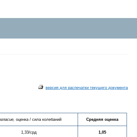
версия для распечатки текущего документа
огласие,
оценка / сила колебаний
Средняя оценка
1,33/срд
1,05