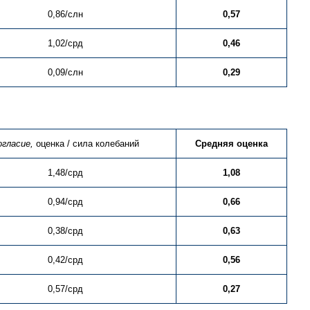
0,86/слн
0,57
1,02/срд
0,46
0,09/слн
0,29
огласие,
оценка / сила колебаний
Средняя оценка
1,48/срд
1,08
0,94/срд
0,66
0,38/срд
0,63
0,42/срд
0,56
0,57/срд
0,27