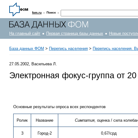
·
·
fom.ru
Поиск
На главный сайт
Первая страница базы данных
Новые поступл
База данных ФОМ
>
Перепись населения
>
Перепись населения. В
27.05.2002, Васильева Л.
Электронная фокус-группа от 20
Основные результаты опроса всех респондентов
Ролик
Название
Симпатия,
оценка / сила колеба
3
Город-2
0,67/срд