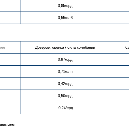
0,85/срд
0,55/слб
ний
Доверие,
оценка / сила колебаний
С
0,97/срд
0,71/слн
0,42/срд
0,50/срд
-0,24/срд
ованием