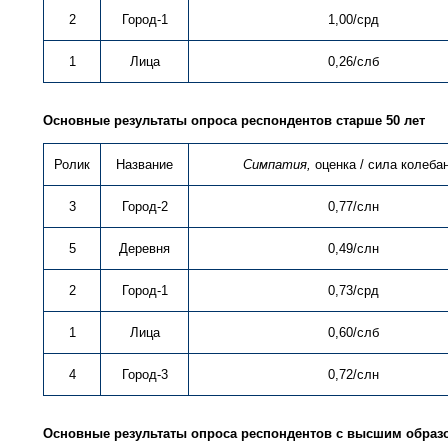
2
Город-1
1,00/срд
1
Лица
0,26/слб
Основные результаты опроса респондентов старше 50 лет
Ролик
Название
Симпатия,
оценка / сила колеба
3
Город-2
0,77/слн
5
Деревня
0,49/слн
2
Город-1
0,73/срд
1
Лица
0,60/слб
4
Город-3
0,72/слн
Основные результаты опроса респондентов с высшим образ