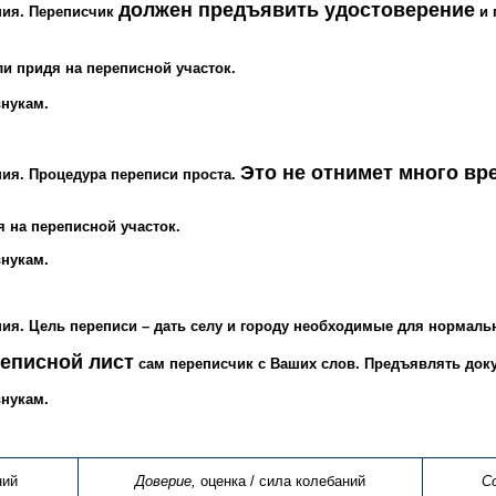
должен предъявить удостоверение
ения. Переписчик
и 
и придя на переписной участок.
внукам.
Это не отнимет много вр
ния. Процедура переписи проста.
 на переписной участок.
внукам.
ения. Цель переписи – дать селу и городу необходимые для нормал
реписной лист
сам переписчик с Ваших слов. Предъявлять док
внукам.
ний
Доверие,
оценка / сила колебаний
С