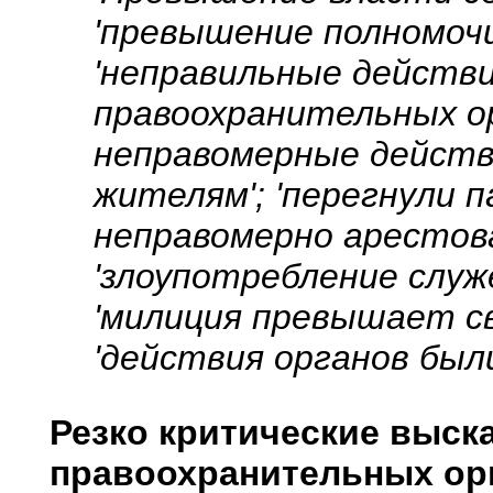
'превышение полномоч
'неправильные действ
правоохранительных ор
неправомерные действ
жителям'; 'перегнули па
неправомерно арестова
'злоупотребление служ
'милиция превышает св
'действия органов был
Резко критические выск
правоохранительных ор