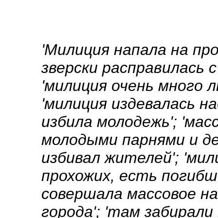
'Милиция напала на про
зверски расправилась 
'милиция очень много л
'милиция издевалась на
избила молодежь'; 'мас
молодыми парнями и де
избивал жителей'; 'мил
прохожих, есть погибши
совершала массовое н
города'; 'там забирали 