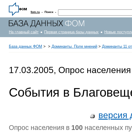
·
·
fom.ru
Поиск
На главный сайт
Первая страница базы данных
Новые поступл
База данных ФОМ
>
>
Доминанты. Поле мнений
>
Доминанты 11 от 
17.03.2005, Опрос населения
События в Благовещ
версия 
Опрос населения в
100
населенных п