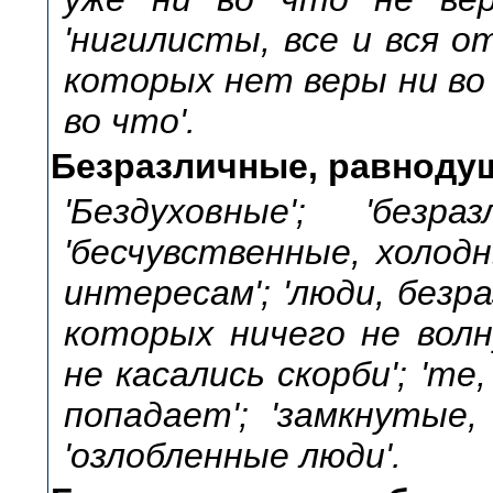
'нигилисты, все и вся о
которых нет веры ни во 
во что'.
Безразличные, равнодуш
'Бездуховные'; 'без
'бесчувственные, холод
интересам'; 'люди, безр
которых ничего не волну
не касались скорби'; 'те
попадает'; 'замкнутые, 
'озлобленные люди'.