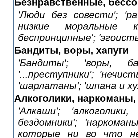
Безнравственные, бесс
'Люди без совести'; 'р
низкие моральные ка
беспринципные'; 'эгоисты
Бандиты, воры, хапуги
'Бандиты'; 'воры, б
'...преступники'; 'нечист
'шарлатаны'; 'шпана и ху
Алкоголики, наркоманы,
'Алкаши'; 'алкоголики,
бездомники'; 'наркоман
которые ни во что не