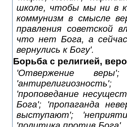
школе, чтобы мы ни в к
коммунизм в смысле вер
правления советской вл
что нет Бога, а сейчас
вернулись к Богу'.
Борьба с религией, вер
'Отвержение веры';
'антирелигиозность
'проповедание несущест
Бога'; 'пропаганда нев
выступают'; 'неприяти
'политика против Бога'.