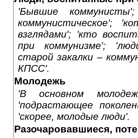
'Бывшие коммунисты';
коммунистическое'; 'к
взглядами'; 'кто воспи
при коммунизме'; 'люд
старой закалки – комму
КПСС'.
Молодежь
'В основном молодеж
'подрастающее поколени
'скорее, молодые люди'.
Разочаровавшиеся, пот