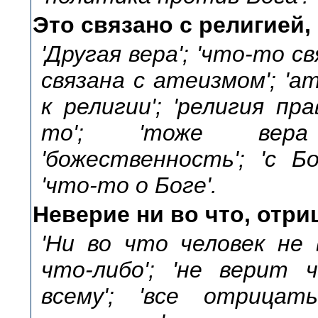
Это связано с религией, 
'Другая вера'; 'что-то с
связана с атеизмом'; 'ат
к религии'; 'религия пр
то'; 'тоже вера с
'божественность'; 'с Бо
'что-то о Боге'.
Неверие ни во что, отри
'Ни во что человек не 
что-либо'; 'не верит ч
всему'; 'все отрицат