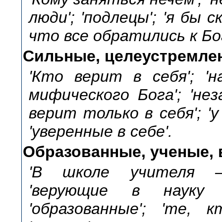
люди'; 'подлецы'; 'я бы
что все обратились к Бог
Сильные, целеустремленн
'Кто верит в себя'; '
мифического Бога'; 'нез
верит только в себя'; 'у
'уверенные в себе'.
Образованные, ученые, 
'В школе учителя –
'верующие в науку и
'образованные'; 'те, 