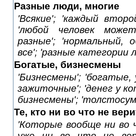
Разные люди, многие
'Всякие'; 'каждый втор
'любой человек може
разные'; 'нормальный, 
все'; 'разные категории 
Богатые, бизнесмены
'Бизнесмены'; 'богатые, 
зажиточные'; 'денег у к
бизнесмены'; 'толстосумы
Те, кто ни во что не вери
'Которые вообще ни во 
уже ни во что не веря