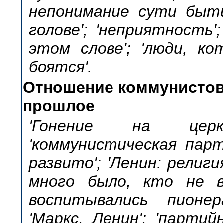
непонимание сути бытия
голове'; 'неприятность
этом слове'; 'люди, к
боятся'.
Отношение коммунистов 
прошлое
'Гонение на церк
'коммунистическая парт
развито'; 'Ленин: религи
много было, кто не в
воспитывались пионера
'Маркс, Ленин'; 'парти