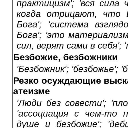
практицизм'; 'вся сила 
когда отрицают, что Б
Бога'; 'система взгляд
Бога'; 'это материализ
сил, верят сами в себя';
Безбожие, безбожники
'Безбожник'; 'безбожье'; 
Резко осуждающие выска
атеизме
'Люди без совести'; 'пл
'ассоциация с чем-то пл
душе и безбожие'; 'деб