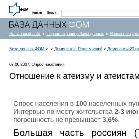
·
·
fom.ru
Поиск
На главный сайт
Первая страница базы данных
Новые поступл
База данных ФОМ
>
>
Доминанты. Поле мнений
>
Доминанты 23 от
07.06.2007, Опрос населения
Отношение к атеизму и атеиста
Опрос населения в
100
населенных пу
Интервью по месту жительства
2-3 июн
погрешность не превышает
3,6%
.
Большая часть россиян 