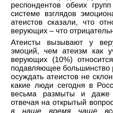
респондентов обеих груп
системе взглядов эмоцио
атеистов сказали, что от
верующих – что отрицательн
Атеисты вызывают у ве
эмоций, чем атеизм как 
верующих (10%) относится
подавляющее большинство р
осуждать атеистов не скло
какие люди сегодня в Рос
весьма размыты и даже 
отвечая на открытый вопро
в наше время чаще вс