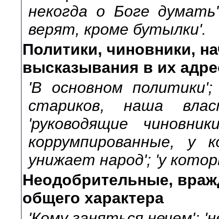
некогда о Боге думать'
верят, кроме бутылки'.
Политики, чиновники, н
высказывания в их адре
'В основном политики';
стариков, наша власт
'руководящие чиновник
коррумпированные, у к
унижает народ'; 'у котор
Неодобрительные, вра
общего характера
'Кому заняться нечем'; 'н