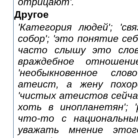
отрицают'.
Другое
'Категория людей'; 'св
собор'; 'это понятие се
часто слышу это слово
враждебное отношени
'необыкновенное слов
атеист, а жену похоро
'чистых атеистов сейча
хоть в инопланетян'; '
что-то с национальным
уважать мнение этого