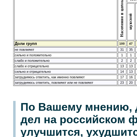
Доли групп
100
47
не повлияют
31
35
сильно и положительно
1
1
слабо и положительно
2
2
слабо и отрицательно
13
13
сильно и отрицательно
14
13
затрудняюсь ответить, как именно повлияют
17
16
затрудняюсь ответить, повлияют или не повлияют
23
20
По Вашему мнению, 
дел на российском 
улучшится, ухудшит