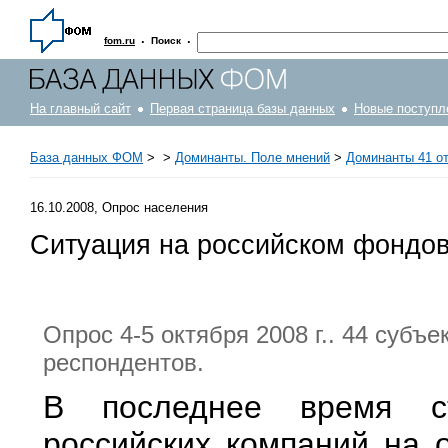
·
·
fom.ru
Поиск
На главный сайт
Первая страница базы данных
Новые поступл
База данных ФОМ
>
>
Доминанты. Поле мнений
>
Доминанты 41 от 
16.10.2008, Опрос населения
Ситуация на российском фондо
Опрос 4-5 октября 2008 г.. 44 субъ
респондентов.
В последнее время ст
российских компаний на 