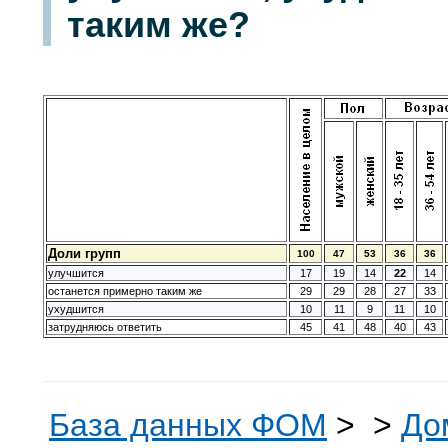
таким же?
Доли групп
100
47
53
36
36
улучшится
17
19
14
22
14
останется примерно таким же
29
29
28
27
33
ухудшится
10
11
9
11
10
затрудняюсь ответить
45
41
48
40
43
База данных ФОМ
>
>
До