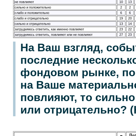
не повлияют
10
13
сильно и положительно
2
2
слабо и положительно
6
6
слабо и отрицательно
19
20
сильно и отрицательно
13
14
затрудняюсь ответить, как именно повлияют
23
22
затрудняюсь ответить, повлияют или не повлияют
27
23
На Ваш взгляд, собы
последние нескольк
фондовом рынке, по
на Ваше материальн
повлияют, то сильно
или отрицательно? (К