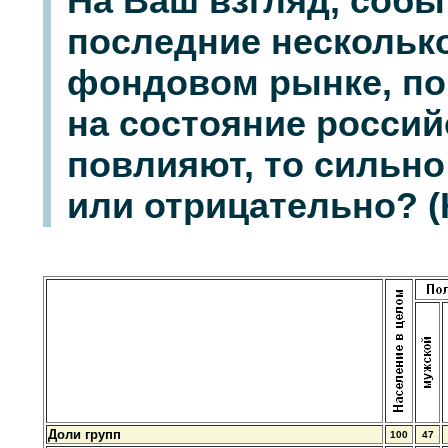
На Ваш взгляд, собы
последние нескольк
фондовом рынке, по
на состояние россий
повлияют, то сильно
или отрицательно? (К
Доли групп
100
47