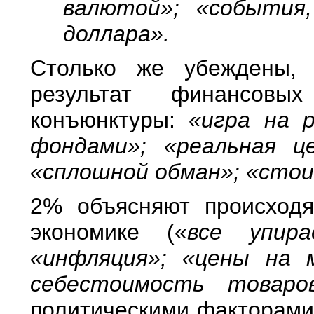
валютой»; «события,
доллара».
Столько же убеждены, 
результат финансовы
конъюнктуры:
«игра на 
фондами»; «реальная ц
«сплошной обман»; «стои
2% объясняют происход
экономике («
все упира
«инфляция»; «цены на 
себестоимость товаро
политическими факторами