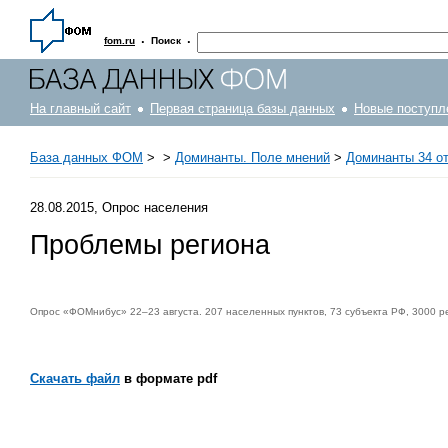
·
·
fom.ru
Поиск
На главный сайт
Первая страница базы данных
Новые поступл
База данных ФОМ
>
>
Доминанты. Поле мнений
>
Доминанты 34 от 
28.08.2015, Опрос населения
Проблемы региона
Опрос «ФОМнибус» 22–23 августа. 207 населенных пунктов, 73 субъекта РФ, 3000 р
Скачать файл
в формате pdf