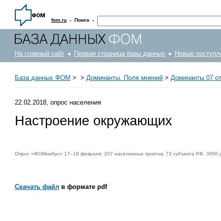
·
·
fom.ru
Поиск
На главный сайт
Первая страница базы данных
Новые поступл
База данных ФОМ
>
>
Доминанты. Поле мнений
>
Доминанты 07 от
22.02.2018, опрос населения
Настроение окружающих
Опрос «ФОМнибус» 17–18 февраля. 207 населенных пунктов, 73 субъекта РФ, 3000 
Скачать файл
в формате pdf