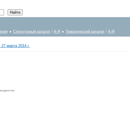
ения
Структурный каталог
/
А-Я
Тематический каталог
/
А-Я
27 марта 2014 г.
пондентов.