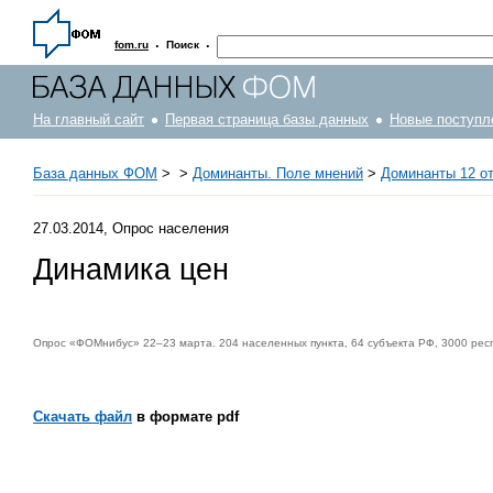
·
·
fom.ru
Поиск
На главный сайт
Первая страница базы данных
Новые поступл
База данных ФОМ
>
>
Доминанты. Поле мнений
>
Доминанты 12 от 
27.03.2014, Опрос населения
Динамика цен
Опрос «ФОМнибус» 22–23 марта. 204 населенных пункта, 64 субъекта РФ, 3000 рес
Скачать файл
в формате pdf