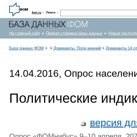
·
·
fom.ru
Поиск
На главный сайт
Первая страница базы данных
Новые поступл
База данных ФОМ
>
>
Доминанты. Поле мнений
>
Доминанты 14 от
14.04.2016, Опрос населен
Политические инди
версия дл
Опрос «ФОМнибус» 9–10 апреля. 207 