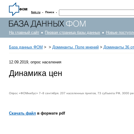
·
·
fom.ru
Поиск
На главный сайт
Первая страница базы данных
Новые поступл
База данных ФОМ
>
>
Доминанты. Поле мнений
>
Доминанты 36 от
12.09.2019, опрос населения
Динамика цен
Опрос «ФОМнибус» 7–8 сентября. 207 населенных пунктов, 73 субъекта РФ, 3000 р
Скачать файл
в формате pdf