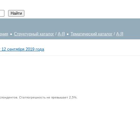
ения
Структурный каталог
/
А-Я
Тематический каталог
/
А-Я
 12 сентября 2019 года
еспондентов. Статпогрешность не превышает 2,5%.