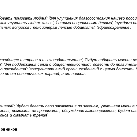
овать помогать людям'; 'для улучшения благосостояния нашего россий
и, как улучшить людям жизнь'; 'нашими социальными делами'; 'нуждами 
ных вопросов'; 'пенсионерам пенсию добавлять'; 'здравоохранение'.
ходящее в стране и в законодательстве'; 'будут собирать мнения лю
м'; 'для поддержания связи с общественностью'; 'довести до правитель
 до президента'; 'консультативный орган, созданный с целью доносит
ние не от политических партий, а от народа'.
шений'; 'будет давать свои заключения по законам, учитывая мнение
законы, помогать их принимать'; 'обсуждение законопроектов, будет да
онов и смягчать трения'.
новников