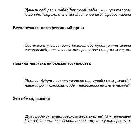
'Деньги собирать себе'; 'для своей задницы ищут теплое
'еще одна бюрократия'; 'лишние чиновники'; 'предоставит
Бесполезный, неэффективный орган
'Бесполезным занятием'; 'болтовней'; 'будет опять говорил
говорильней, так как никаких прав у нас нет'; 'тем же, ч
Лишняя нагрузка на бюджет государства
'Лишнее будут с нас высчитывать, чтобы их кормить'; 'т
лишний рот, который будет паразитом на теле народа'.
Это обман, фикция
'Для придания политического веса власти'; 'для пропаган
Путин'; 'ширма для общественности, что у нас прислуш