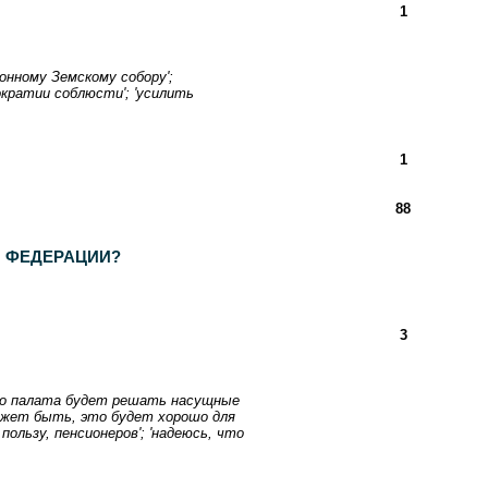
1
онному Земскому собору';
ократии соблюсти'; 'усилить
1
88
 ФЕДЕРАЦИИ?
3
 что палата будет решать насущные
'может быть, это будет хорошо для
ользу, пенсионеров'; 'надеюсь, что