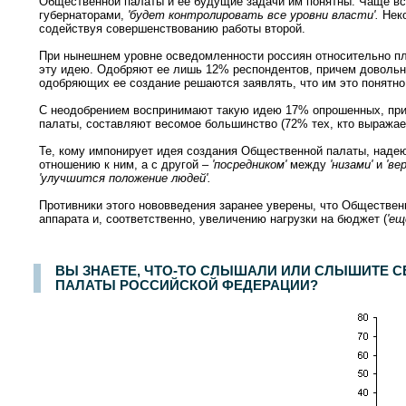
Общественной палаты и ее будущие задачи им понятны. Чаще все
губернаторами,
'будет контролировать все уровни власти'.
Неко
содействуя совершенствованию работы второй.
При нынешнем уровне осведомленности россиян относительно пл
эту идею. Одобряют ее лишь 12% респондентов, причем довольно
одобряющих ее создание решаются заявлять, что им это понятно
С неодобрением воспринимают такую идею 17% опрошенных, прич
палаты, составляют весомое большинство (72% тех, кто выражае
Те, кому импонирует идея создания Общественной палаты, надеют
отношению к ним, а с другой –
'посредником'
между
'низами'
и
'ве
'улучшится положение людей'.
Противники этого нововведения заранее уверены, что Обществе
аппарата и, соответственно, увеличению нагрузки на бюджет (
'ещ
Опрос населения в
100
населенных пунктах
44
областей, краев и республик России. Интервью по месту жительства. Результаты опросов за
26-27 
ВЫ ЗНАЕТЕ, ЧТО-ТО СЛЫШАЛИ ИЛИ СЛЫШИТЕ С
ПАЛАТЫ РОССИЙСКОЙ ФЕДЕРАЦИИ?