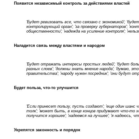
Появится независимый контроль за действиями властей
'Будет ревизовать все, что связано с экономикой'; 'буд
контролирующий орган'; 'за проверку губернаторов'; 'к
общественности'; 'надежда на усиление контроля'; 'нельз
Наладится связь между властями и народом
'Будет отражать интересы простых людей'; 'будет бол
разных слоев'; 'должны знать мнение народа'; 'думаю, эт
правительства'; 'народу нужен посредник'; 'они будут 
Будет польза, что-то улучшится
'Если принесет пользу, пусть создают'; 'еще один шанс
толк'; 'может быть, в конце концов придумают что-то х
получится хорошее'; 'надеемся на лучшее'; 'я надеюсь, ч
Укрепятся законность и порядок