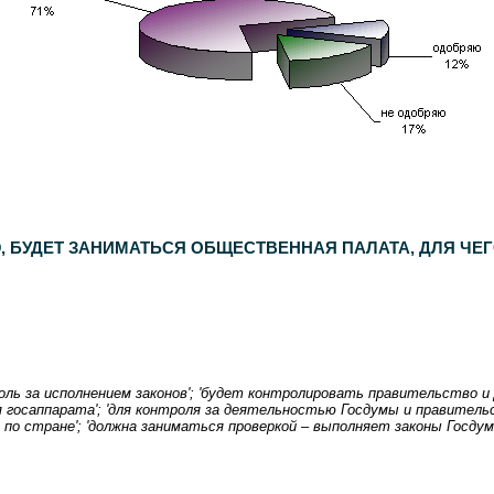
респондентов. Дополнительный опрос населения Москвы -
600
респондентов. Статистическая погрешность не превышает
3,6%
.
 БУДЕТ ЗАНИМАТЬСЯ ОБЩЕСТВЕННАЯ ПАЛАТА, ДЛЯ ЧЕ
оль за исполнением законов'; 'будет контролировать правительство и
я госаппарата'; 'для контроля за деятельностью Госдумы и правительс
 по стране'; 'должна заниматься проверкой – выполняет законы Госдума