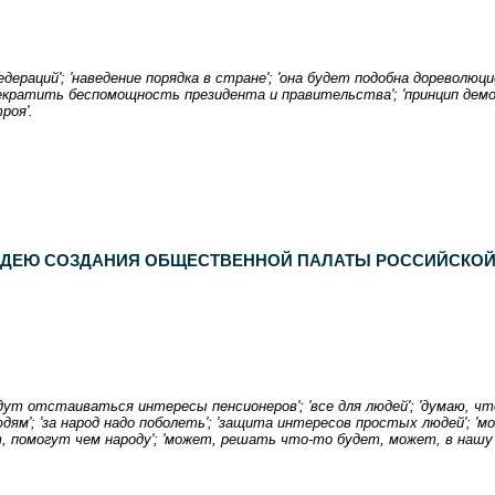
раций'; 'наведение порядка в стране'; 'она будет подобна дореволюци
'прекратить беспомощность президента и правительства'; 'принцип дем
роя'.
ИДЕЮ СОЗДАНИЯ ОБЩЕСТВЕННОЙ ПАЛАТЫ РОССИЙСКОЙ
удут отстаиваться интересы пенсионеров'; 'все для людей'; 'думаю,
юдям'; 'за народ надо поболеть'; 'защита интересов простых людей'; 
т, помогут чем народу'; 'может, решать что-то будет, может, в нашу п