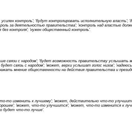
ет усилен контроль'; 'будут контролировать исполнительную власть'; 
онтроль за деятельностью правительства'; 'контроль над властью дол
я без контроля'; 'нужен общественный контроль'.
ьше связи с народом'; 'будет возможность правительству услышать 
о будет связь с народом'; 'может, верхи услышат голос низов'; 'надеюс
отражать мнение общественности на действия правительства и презид
 что-то изменить к лучшему'; 'может, действительно что-то улучшит
орошее'; 'может, что-то улучшится'; 'может, что-то изменится к луч
то будет что-то лучше'.