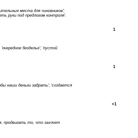
нительные места для чиновников';
еть руки под предлогом контроля'.
1
 'очередное безделье'; 'пустой
1
бы наши деньги забрать'; 'создается
<1
ям, продвигать то, что захочет