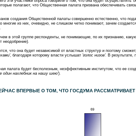
го эти участники опроса говорили о том, что она будет осуществлять
'
торые полагают, что Общественная палата призвана обеспечивать связь
анов создания Общественной палаты совершенно естественно, что под
 многие из них, очевидно, не слишком четко понимают, зачем создается
.
ем в этой группе респонденты, не понимающие, по их признанию, каку
т неодобрение).
ся, что она будет независимой от властных структур и поэтому сможет
рхами'
, благодаря которому власти услышат
'голос низов'.
В результате, 
нная палата будет бесполезным, неэффективным институтом, что ее соз
е один нахлебник на нашу шею'
).
февраля 2005 г.
.
1500
респондентов. Дополнительный опрос населения Москвы -
600
респондентов. Статистическая погрешность не превышает 3,6%.
ЕЙЧАС ВПЕРВЫЕ О ТОМ, ЧТО ГОСДУМА РАССМАТРИВАЕ