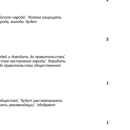
ского народа'; 'должна защищать
народа, жалобы будет
2
дей и доводить до правительства';
ства настроение народа'; 'доводить
ь до правительства общественное
1
 общества'; 'будут рассматривать
вать рекомендации'; 'одобряют
1