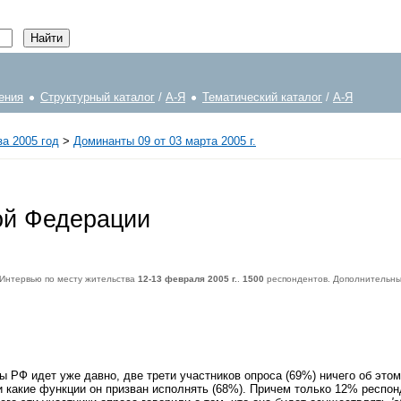
ения
Структурный каталог
/
А-Я
Тематический каталог
/
А-Я
а 2005 год
>
Доминанты 09 от 03 марта 2005 г.
ой Федерации
 Интервью по месту жительства
12-13 февраля 2005 г.
.
1500
респондентов. Дополнительны
респондентов. Дополнительный опрос населения Москвы -
600
респондентов. Статистическая погрешность не превышает
3,6%
.
 РФ идет уже давно, две трети участников опроса (69%) ничего об этом 
 какие функции он призван исполнять (68%). Причем только 12% респон