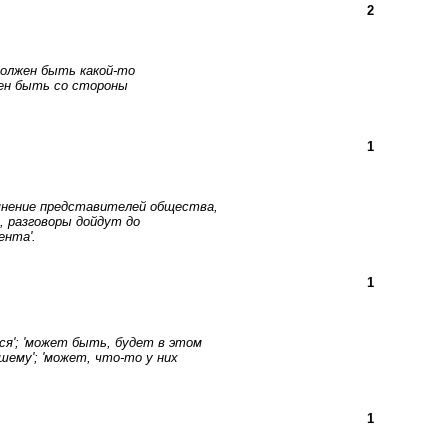
2
'должен быть какой-то
жен быть со стороны
1
мнение представителей общества,
ь, разговоры дойдут до
ента'.
1
ся'; 'может быть, будет в этом
шему'; 'может, что-то у них
1