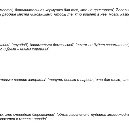
 место'; 'дополнительная кормушка для тех, кто не пристроен'; 'допол
ь рабочие места чиновникам'; 'чтобы те, кто войдет в нее, могли нагр
ьня'; 'ерундой'; 'заниматься демагогией'; 'ничем не будет заниматься';
то и Дума – ничем хорошим'.
олько лишние затраты'; 'тянуть деньги с народа'; 'это для того, что
ды, это очередная бюрократия'; 'обман населения'; 'пудрить мозги люд
иваются к мнению народа'.