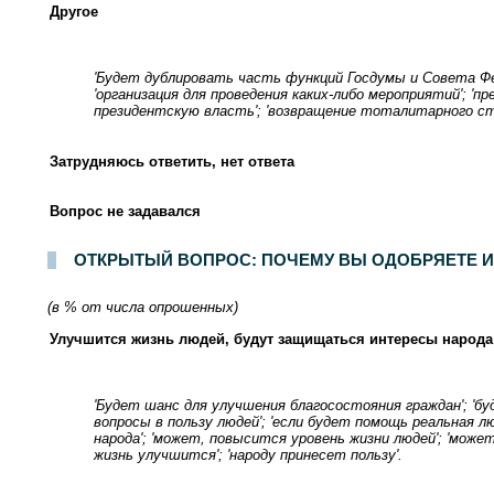
Другое
'Будет дублировать часть функций Госдумы и Совета Феде
'организация для проведения каких-либо мероприятий'; 
президентскую власть'; 'возвращение тоталитарного ст
Затрудняюсь ответить, нет ответа
Вопрос не задавался
ОТКРЫТЫЙ ВОПРОС: ПОЧЕМУ ВЫ ОДОБРЯЕТЕ 
(в % от числа опрошенных)
Улучшится жизнь людей, будут защищаться интересы народа
'Будет шанс для улучшения благосостояния граждан'; 'б
вопросы в пользу людей'; 'если будет помощь реальная л
народа'; 'может, повысится уровень жизни людей'; 'може
жизнь улучшится'; 'народу принесет пользу'.