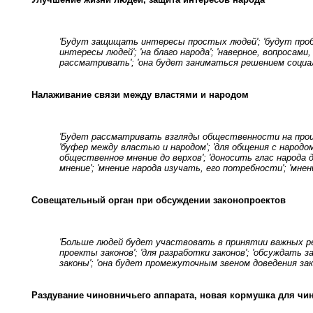
'Будут защищать интересы простых людей'; 'будут проб
интересы людей'; 'на благо народа'; 'наверное, вопросам
рассматривать'; 'она будет заниматься решением социаль
Налаживание связи между властями и народом
'Будет рассматривать взгляды общественности на проис
'буфер между властью и народом'; 'для общения с народо
общественное мнение до верхов'; 'доносить глас народа
мнение'; 'мнение народа изучать, его потребности'; 'мне
Совещательный орган при обсуждении законопроектов
'Больше людей будет участвовать в принятии важных ре
проекты законов'; 'для разработки законов'; 'обсуждать 
законы'; 'она будет промежуточным звеном доведения зак
Раздувание чиновничьего аппарата, новая кормушка для чи