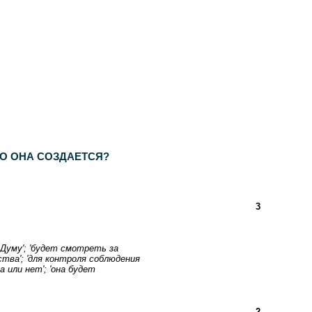
ГО ОНА СОЗДАЕТСЯ?
3
 Думу'; 'будет смотреть за
тва'; 'для контроля соблюдения
 или нет'; 'она будет
2