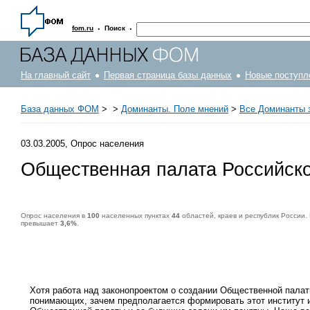
·
·
fom.ru
Поиск
На главный сайт
Первая страница базы данных
Новые поступл
База данных ФОМ
>
>
Доминанты. Поле мнений
>
Все Доминанты з
03.03.2005, Опрос населения
Общественная палата Российск
Опрос населения в
100
населенных пунктах
44
областей, краев и республик России.
превышает
3,6%
.
Опрос населения в
100
населенных пунктах
44
областей, краев и республик России. Интервью по месту жительства
12-13 февраля 2005 г.
.
1500
Хотя работа над законопроектом о создании Общественной палаты
понимающих, зачем предполагается формировать этот институт и