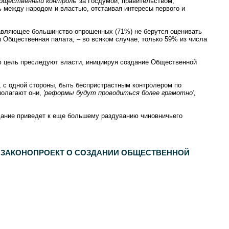
общественный контроль'
за Госдумой, правительством,
 между народом и властью, отстаивая интересы первого и
авляющее большинство опрошенных (71%) не берутся оценивать
 Общественная палата, – во всяком случае, только 59% из числа
ю цель преследуют власти, инициируя создание Общественной
, с одной стороны, быть беспристрастным контролером по
полагают они,
'реформы будут проводиться более грамотно',
дание приведет к еще большему раздуванию чиновничьего
Т ЗАКОНОПРОЕКТ О СОЗДАНИИ ОБЩЕСТВЕННОЙ