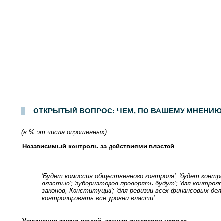
Опрос населения в
100
населенных пунктах
44
областей, краев и республик России. Интервью по месту жительства
12-13 февраля 2005 г.
.
1500
ОТКРЫТЫЙ ВОПРОС: ЧЕМ, ПО ВАШЕМУ МНЕНИЮ,
(в % от числа опрошенных)
Независимый контроль за действиями властей
'Будет комиссия общественного контроля'; 'будет контр
властью'; 'губернаторов проверять будут'; 'для контрол
законов, Конституции'; 'для ревизии всех финансовых дел
контролировать все уровни власти'.
Улучшение жизни людей, защита интересов народа