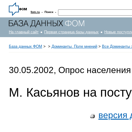
·
·
fom.ru
Поиск
На главный сайт
Первая страница базы данных
Новые поступл
База данных ФОМ
>
>
Доминанты. Поле мнений
>
Все Доминанты з
30.05.2002, Опрос населения
М. Касьянов на пост
версия 