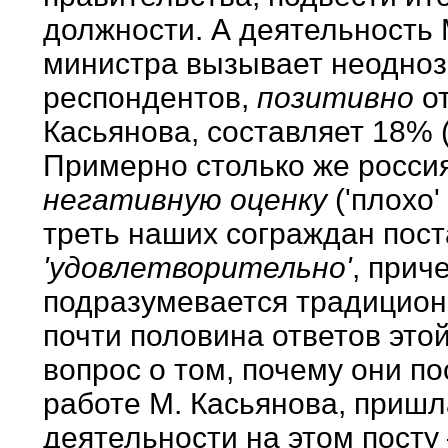
должности. А деятельность 
министра вызывает неодноз
респондентов,
позитивно
о
Касьянова, составляет 18% (о
Примерно столько же росси
негативную оценку
('плохо'
треть наших сограждан пост
'удовлетворительно'
, прич
подразумевается традиционна
почти половина ответов это
вопрос о том, почему они п
работе М. Касьянова, приш
деятельности на этом посту