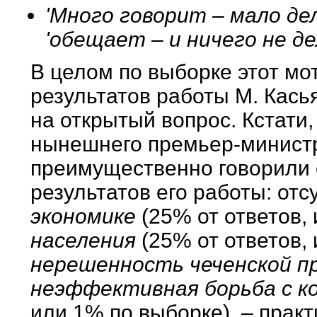
'Много говорит – мало дел
'обещает – и
ничего не д
В целом по выборке этот мо
результатов работы М. Кась
на открытый вопрос. Кстати,
нынешнего премьер-министр
преимущественно говорили 
результатов его работы: отс
экономике
(25% от ответов, 
населения
(25% от ответов, 
нерешенность чеченской п
неэффективная борьба с к
или 1% по выборке), – прак