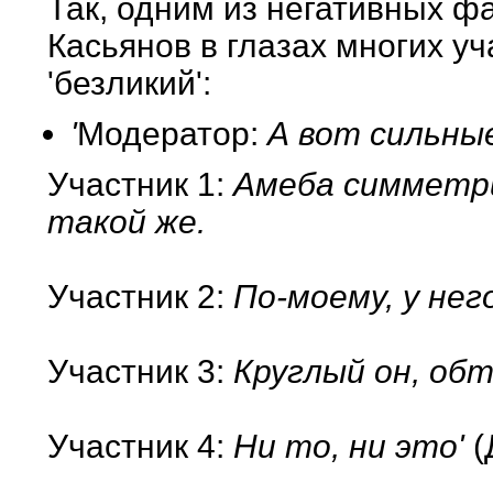
Так, одним из негативных фа
Касьянов в глазах многих у
'безликий':
'
Модератор:
А вот сильные
Участник 1:
Амеба симметри
такой же.
Участник 2:
По-моему, у нег
Участник 3:
Круглый он, об
Участник 4:
Ни то, ни это'
(