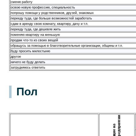
сменю работу
освою новую профессию, специальность
попрошу помощи у родственников, друзей, знакомых
перееду туда, где больше возможностей заработать
сдам в аренду свою комнату, квартиру, дачу и т.п.
перееду туда, где дешевле жить
поменяю квартиру на меньшую
продам что-то из своих вещей
обращусь за помощью в благотворительные организации, общины и т.п.
буду просить милостыню
другое
ничего не буду делать
затрудняюсь ответить
Пол