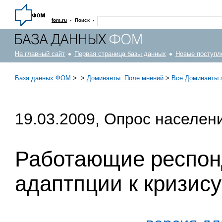
·
·
fom.ru
Поиск
На главный сайт
Первая страница базы данных
Новые поступл
База данных ФОМ
>
>
Доминанты. Поле мнений
>
Все Доминанты з
19.03.2009, Опрос населен
Работающие респонд
адаптпции к кризису