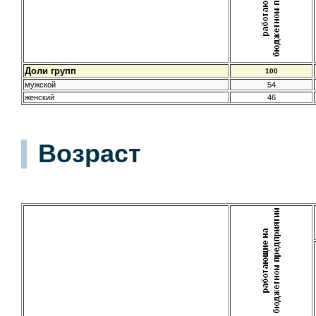
Доли групп
100
мужской
54
женский
46
Возраст