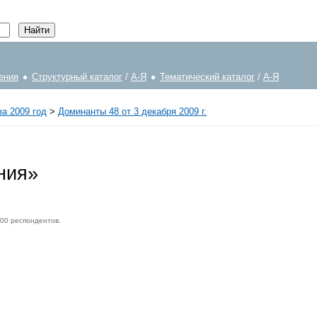
ения
Структурный каталог
/
А-Я
Тематический каталог
/
А-Я
а 2009 год
>
Доминанты 48 от 3 декабря 2009 г.
ния»
000 респондентов.