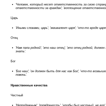
'Человек, который несет ответственность за свою страну';
ответственности за граждан'; 'воплощение ответственност
Царь
'Иными словами, царь'; 'эквивалент царя'; 'что-то вроде царя'
Отец
'Нам папа родной'; 'это наш отец'; 'это отец родной, долже
знать'.
Бог
'Бог наш'; 'он должен быть для нас как Бог'; 'что-то возвы
помочь'.
Нравственные качества
Честный
'Непродажным'; 'порядочность'; 'чтобы был честный, не вор'