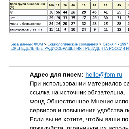
Доли групп в населении
100
17
20
46
18
18
26
49
(%)
36
56
44
28
28
45
41
29
да
29
19
33
35
17
23
30
31
нет
24
14
20
27
32
23
18
28
мне это безразлично
11
11
4
10
24
9
11
12
затрудняюсь ответить
База данных ФОМ
>
Социологические сообщения
>
Серия 4 - 1997
ЕЖЕНЕДЕЛЬНЫЕ РАДИООБРАЩЕНИЯ ПРЕЗИДЕНТА РОССИИ И
Адрес для писем:
hello@fom.ru
При использовании материалов с
ссылка на источник обязательна.
Фонд Общественное Мнение испол
сервисов и повышения удобства п
Если вы не хотите, чтобы ваши п
пожалуйста, ограничьте их исполь