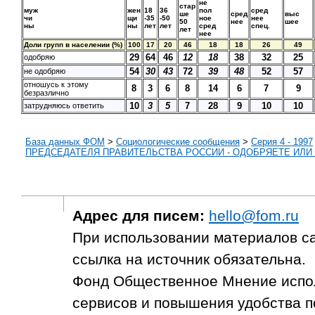
не
стар
муж
жен
18
36
пол
сред
ше
сред
выс
чи
щи
-35
-50
ное
нее
50
нее
шее
ны
ны
лет
лет
сред
спец.
лет
нее
Доли групп в населении (%)
100
17
20
46
18
18
26
49
29
64
46
12
18
38
32
25
одобряю
54
30
43
72
39
48
52
57
не одобряю
отношусь к этому
8
3
6
8
14
6
7
9
безразлично
10
3
5
7
28
9
10
10
затрудняюсь ответить
База данных ФОМ
>
Социологические сообщения
>
Серия 4 - 1997
ПРЕДСЕДАТЕЛЯ ПРАВИТЕЛЬСТВА РОССИИ - ОДОБРЯЕТЕ ИЛИ
Адрес для писем:
hello@fom.ru
При использовании материалов с
ссылка на источник обязательна.
Фонд Общественное Мнение испол
сервисов и повышения удобства п