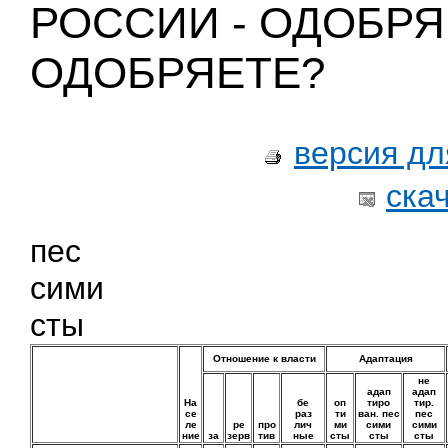
РОССИИ - ОДОБРЯ
ОДОБРЯЕТЕ?
версия дл
ска
пес
сими
сты
Отношение к власти
Адаптация
не
адап
адап
На
бе
оп
тиро
тир.
се
раз
ти
ван. пес
пес
ле
ре
про
лич
ми
сими
сими
ние
за
зерв
тив
ные
сты
сты
сты