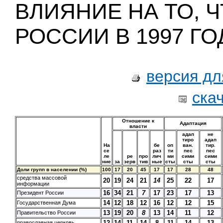
ВЛИЯНИЕ НА ТО, 
РОССИИ В 1997 ГО
версия дл
ска
Отношение к
Адаптация
власти
адап
не
тиро
адап
На
бе
оп
ван.
тир.
се
раз
ти
пес
пес
ле
ре
про
лич
ми
сими
сими
ние
за
зерв
тив
ные
сты
сты
сты
Доли групп в населении (%)
100
17
20
45
17
17
28
48
средства массовой
20
19
24
21
14
25
22
17
информации
16
34
21
7
17
23
17
13
Президент России
14
12
18
12
16
12
12
15
Государственная Дума
13
19
20
8
13
14
11
12
Правительство России
12
14
11
14
8
11
14
13
православная церковь