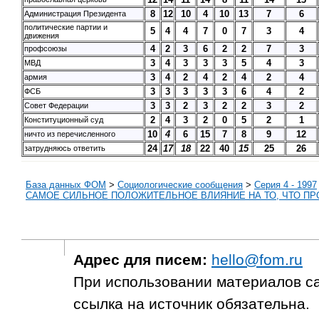
8
12
10
4
10
13
7
6
Администрация Президента
политические партии и
5
4
4
7
0
7
3
4
движения
4
2
3
6
2
2
7
3
профсоюзы
3
4
3
3
3
5
4
3
МВД
3
4
2
4
2
4
2
4
армия
3
3
3
3
3
6
4
2
ФСБ
3
3
2
3
2
2
3
2
Совет Федерации
2
4
3
2
0
5
2
1
Конституционный суд
10
4
6
15
7
8
9
12
ничто из перечисленного
24
17
18
22
40
15
25
26
затрудняюсь ответить
База данных ФОМ
>
Социологические сообщения
>
Серия 4 - 1997
САМОЕ СИЛЬНОЕ ПОЛОЖИТЕЛЬНОЕ ВЛИЯНИЕ НА ТО, ЧТО ПРО
Адрес для писем:
hello@fom.ru
При использовании материалов с
ссылка на источник обязательна.