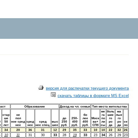
версия для распечатки текущего документа
скачать таблицы в формате MS Excel
раст
Образование
Доход на чл. семьи
Тип места жительства
ме
боль
ма
стар
не
бо
га
шие
лые
6
ше
пол
до
250-
лее
Моск
по
го
го
0
50
ное сред
сред
сред
выс
250
400
400
ва+
ли
ро
ро
се
т
лет
нее
нее
нее спец.
шее
руб.
руб.
руб.
СПб
сы
да
да
ло
4
34
20
36
31
12
29
35
33
10
10
22
32
26
5
10
11
31
30
33
28
19
33
23
34
26
29
23