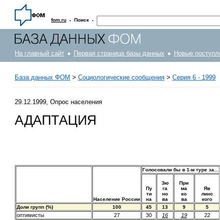
·
·
fom.ru
Поиск
На главный сайт
Первая страница базы данных
Новые поступл
База данных ФОМ
>
Социологические сообщения
>
Серия 6 - 1999
29.12.1999, Опрос населения
АДАПТАЦИЯ
Голосовали бы в 1-м туре за...
Зю
При
Пу
га
ма
Яв
ти
но
ко
линс
Население России
на
ва
ва
кого
Доли групп (%)
100
45
13
9
5
оптимисты
27
30
16
19
22