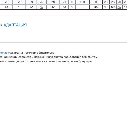
26
26
29
26
28
21
0
100
0
23
26
20
2
57
42
42
30
42
43
0
0
100
42
50
30
4
>
АДАПТАЦИЯ
fom.ru
) ссылка на источник обязательна.
онализации сервисов и повышения удобства пользования веб-сайтом.
ись, пожалуйста, ограничьте их использование в своём браузере.