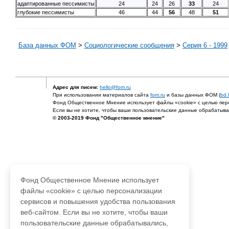
адаптированные пессимисты
24
24
26
33
24
глубокие пессимисты
46
44
56
48
51
База данных ФОМ
>
Социологические сообщения
>
Серия 6 - 1999
Адрес для писем:
hello@fom.ru
При использовании материалов сайта
fom.ru
и базы данных ФОМ (
bd.
Фонд Общественное Мнение использует файлы «cookie» с целью перс
Если вы не хотите, чтобы ваши пользовательские данные обрабатывал
© 2003-2019 Фонд "Общественное мнение"
Фонд Общественное Мнение использует
файлы «cookie» с целью персонализации
сервисов и повышения удобства пользования
веб-сайтом. Если вы не хотите, чтобы ваши
пользовательские данные обрабатывались,