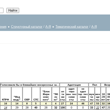
ения
Структурный каталог
/
А-Я
Тематический каталог
/
А-Я
Голосовали бы в ближайшее воскресенье за...
Адаптация
Пол
Воз
адап
не
"Блок
оп
тиро
адап
Жири
"Яб
ти
ван. пес
тир. пес
муж
жен
18
3
"Мед
новс
ло
ми
сими
сими
чи
щи
-35
-5
КПРФ
ведь"
ОВР
СПС
кого"
ко"
сты
сты
сты
ны
ны
лет
ле
16
14
8
5
4
4
27
24
46
47
53
32
3
14
29
28
40
28
32
100
0
0
33
22
47
2