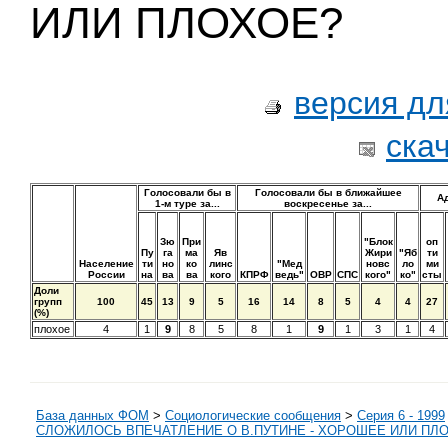
ИЛИ ПЛОХОЕ?
версия дл
ска
Голосовали бы в
Голосовали бы в ближайшее
А
1-м туре за...
воскресенье за...
Зю
При
"Блок
оп
Пу
га
ма
Яв
Жири
"Яб
ти
Население
ти
но
ко
линс
"Мед
новс
ло
ми
России
на
ва
ва
кого
КПРФ
ведь"
ОВР
СПС
кого"
ко"
сты
Доли
групп
100
45
13
9
5
16
14
8
5
4
4
27
(%)
плохое
4
1
9
8
5
8
1
9
1
3
1
4
База данных ФОМ
>
Социологические сообщения
>
Серия 6 - 1999
СЛОЖИЛОСЬ ВПЕЧАТЛЕНИЕ О В.ПУТИНЕ - ХОРОШЕЕ ИЛИ ПЛ