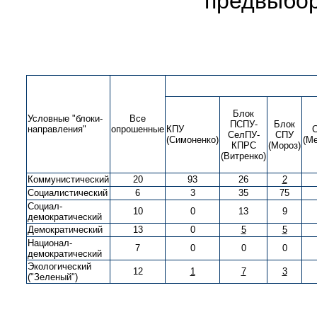
предвыбор
Блок
Условные "блоки-
Все
ПСПУ-
Блок
направления"
опрошенные
КПУ
СелПУ-
СПУ
(Симоненко)
(М
КПРС
(Мороз)
(Витренко)
Коммунистический
20
93
26
2
Социалистический
6
3
35
75
Социал-
10
0
13
9
демократический
Демократический
13
0
5
5
Национал-
7
0
0
0
демократический
Экологический
12
1
7
3
("Зеленый")