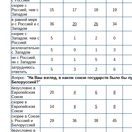
с Россией
скорее с
Россией, чем с
15
17
18
19
Западом
в равной мере
и с Россией и с
36
20
26
34
Западом
скорее с
Западом, чем с
5
1
2
0
Россией
исключительно
5
0
1
3
с Западом
ни с Россией,
3
1
5
4
ни с Западом
затрудняюсь
5
3
2
6
ответить
Вопрос:
"На Ваш взгляд, в каком союзе государств было бы л
Белоруссией?"
безусловно в
Европейском
20
4
6
8
Союзе
скорее в
Европейском
14
4
5
8
Союзе
скорее в Союзе
с Россией и
29
36
38
45
Белоруссией
безусловно в