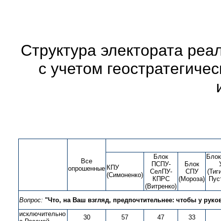
Структура электората реа
с учетом геостратегиче
Блок
Блок
Все
ПСПУ-
Блок
КПУ
опрошенные
СелПУ-
СПУ
(Тиг
(Симоненко)
КПРС
(Мороза)
Пус
(Витренко)
Вопрос:
"Что, на Ваш взгляд, предпочтительнее: чтобы у рук
исключительно
30
57
47
33