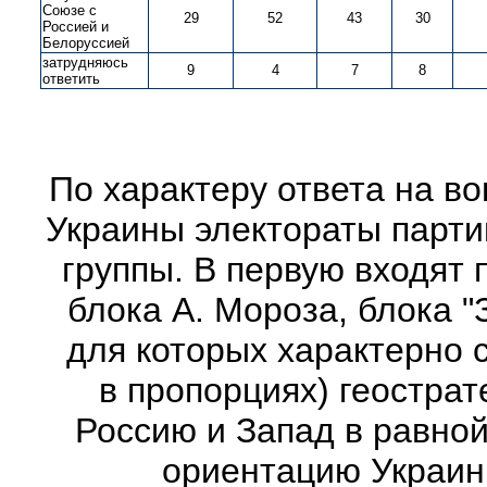
Союзе с
29
52
43
30
Россией и
Белоруссией
затрудняюсь
9
4
7
8
ответить
По характеру ответа на во
Украины электораты парти
группы. В первую входят 
блока А. Мороза, блока 
для которых характерно 
в пропорциях) геострат
Россию и Запад в равной
ориентацию Украин