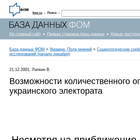
·
·
fom.ru
Поиск
На главный сайт
Первая страница базы данных
Новые поступл
База данных ФОМ
>
Украина. Поле мнений
>
Социологические соо
исследований (начало декабря)
21.12.2001, Лапкин В.
Возможности количественного о
украинского электората
Несмотря на приближение 