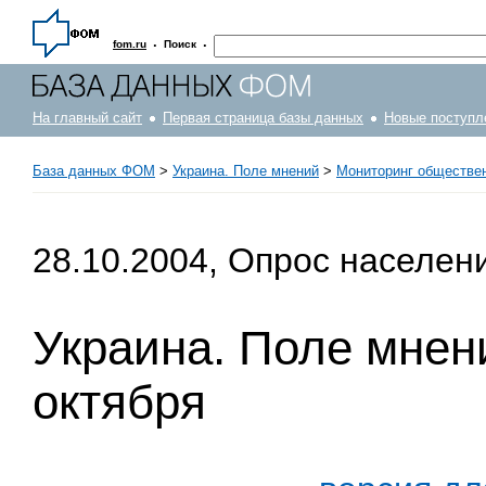
·
·
fom.ru
Поиск
На главный сайт
Первая страница базы данных
Новые поступл
База данных ФОМ
>
Украина. Поле мнений
>
Мониторинг обществе
28.10.2004, Опрос населен
Украина. Поле мнени
октября