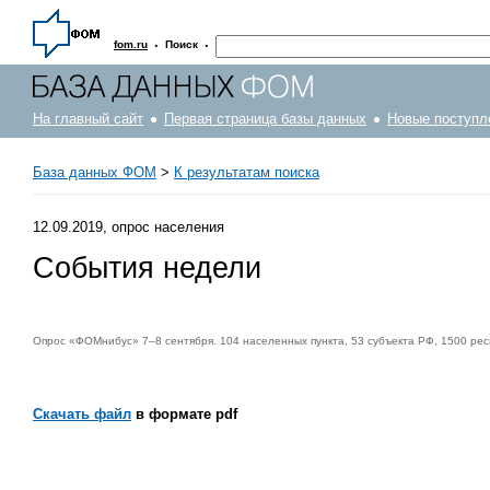
·
·
fom.ru
Поиск
На главный сайт
Первая страница базы данных
Новые поступл
База данных ФОМ
>
К результатам поиска
12.09.2019, опрос населения
События недели
Опрос «ФОМнибус» 7–8 сентября. 104 населенных пункта, 53 субъекта РФ, 1500 ре
Скачать файл
в формате pdf