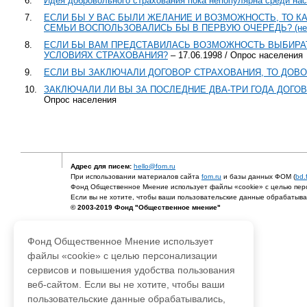
6.
Идея добровольного страхования пока непопулярна среди на
7.
ЕСЛИ БЫ У ВАС БЫЛИ ЖЕЛАНИЕ И ВОЗМОЖНОСТЬ, ТО 
СЕМЬИ ВОСПОЛЬЗОВАЛИСЬ БЫ В ПЕРВУЮ ОЧЕРЕДЬ? (не бо
8.
ЕСЛИ БЫ ВАМ ПРЕДСТАВИЛАСЬ ВОЗМОЖНОСТЬ ВЫБИРАТ
УСЛОВИЯХ СТРАХОВАНИЯ?
– 17.06.1998 / Опрос населения
9.
ЕСЛИ ВЫ ЗАКЛЮЧАЛИ ДОГОВОР СТРАХОВАНИЯ, ТО ДОВ
10.
ЗАКЛЮЧАЛИ ЛИ ВЫ ЗА ПОСЛЕДНИЕ ДВА-ТРИ ГОДА ДОГОВ
Опрос населения
Адрес для писем:
hello@fom.ru
При использовании материалов сайта
fom.ru
и базы данных ФОМ (
bd.
Фонд Общественное Мнение использует файлы «cookie» с целью перс
Если вы не хотите, чтобы ваши пользовательские данные обрабатывал
© 2003-2019 Фонд "Общественное мнение"
Фонд Общественное Мнение использует
файлы «cookie» с целью персонализации
сервисов и повышения удобства пользования
веб-сайтом. Если вы не хотите, чтобы ваши
пользовательские данные обрабатывались,