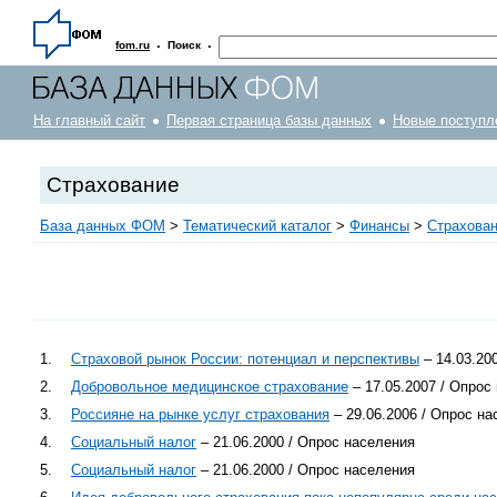
·
·
fom.ru
Поиск
На главный сайт
Первая страница базы данных
Новые поступл
Страхование
База данных ФОМ
>
Тематический каталог
>
Финансы
>
Страхова
1.
Страховой рынок России: потенциал и перспективы
– 14.03.20
2.
Добровольное медицинское страхование
– 17.05.2007 / Опрос
3.
Россияне на рынке услуг страхования
– 29.06.2006 / Опрос н
4.
Социальный налог
– 21.06.2000 / Опрос населения
5.
Социальный налог
– 21.06.2000 / Опрос населения