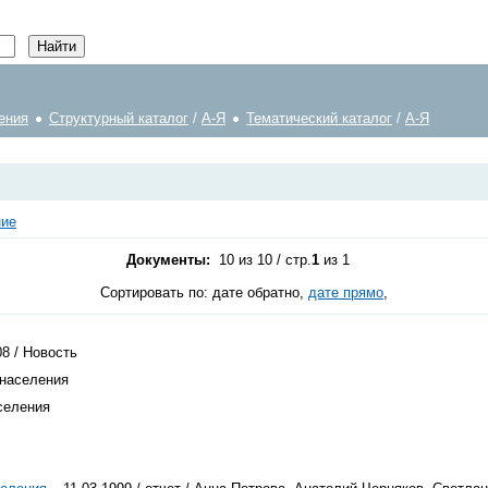
ения
Структурный каталог
/
А-Я
Тематический каталог
/
А-Я
ние
Документы:
10 из 10 / стр.
1
из 1
Сортировать по: дате обратно,
дате прямо
,
08 / Новость
 населения
аселения