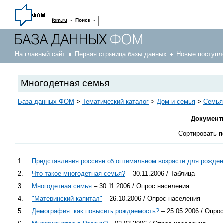
·
·
fom.ru
Поиск
На главный сайт
Первая страница базы данных
Новые поступл
Многодетная семья
База данных ФОМ
>
Тематический каталог
>
Дом и семья
>
Семья
Документ
Сортировать п
1.
Представления россиян об оптимальном возрасте для рожден
2.
Что такое многодетная семья?
– 30.11.2006 / Таблица
3.
Многодетная семья
– 30.11.2006 / Опрос населения
4.
"Материнский капитал"
– 26.10.2006 / Опрос населения
5.
Демография: как повысить рождаемость?
– 25.05.2006 / Опро