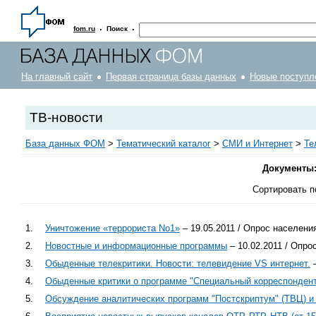
·
·
fom.ru
Поиск
На главный сайт
Первая страница базы данных
Новые поступл
ТВ-новости
База данных ФОМ
>
Тематический каталог
>
СМИ и Интернет
>
Те
Документы
Сортировать п
1.
Уничтожение «террориста No1»
– 19.05.2011 / Опрос населени
2.
Новостные и информационные программы
– 10.02.2011 / Опро
3.
Обыденные телекритики. Новости: телевидение VS интернет.
–
4.
Обыденные критики о программе "Специальный корреспондент"
5.
Обсуждение аналитических программ "Постскриптум" (ТВЦ) и 