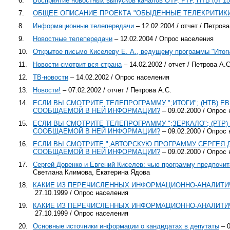
6.
Восприятие новостных выпусков каналов ОТР, РТР, НТВ (от 15
7.
ОБЩЕЕ ОПИСАНИЕ ПРОЕКТА "ОБЫДЕННЫЕ ТЕЛЕКРИТИК
8.
Информационные телепередачи
– 12.02.2004 / отчет / Петрова
9.
Новостные телепередачи
– 12.02.2004 / Опрос населения
10.
Открытое письмо Киселеву Е. А., ведущему программы "Итоги
11.
Новости смотрит вся страна
– 14.02.2002 / отчет / Петрова А.С
12.
ТВ-новости
– 14.02.2002 / Опрос населения
13.
Новости!
– 07.02.2002 / отчет / Петрова А.С.
14.
ЕСЛИ ВЫ СМОТРИТЕ ТЕЛЕПРОГРАММУ ";ИТОГИ"; (НТВ) Е
СООБЩАЕМОЙ В НЕЙ ИНФОРМАЦИИ?
– 09.02.2000 / Опрос
15.
ЕСЛИ ВЫ СМОТРИТЕ ТЕЛЕПРОГРАММУ ";ЗЕРКАЛО"; (РТР
СООБЩАЕМОЙ В НЕЙ ИНФОРМАЦИИ?
– 09.02.2000 / Опрос
16.
ЕСЛИ ВЫ СМОТРИТЕ ";АВТОРСКУЮ ПРОГРАММУ СЕРГЕЯ Д
СООБЩАЕМОЙ В НЕЙ ИНФОРМАЦИИ?
– 09.02.2000 / Опрос
17.
Сергей Доренко и Евгений Киселев: чью программу предпочи
Светлана Климова, Екатерина Ядова
18.
КАКИЕ ИЗ ПЕРЕЧИСЛЕННЫХ ИНФОРМАЦИОННО-АНАЛИТИЧ
27.10.1999 / Опрос населения
19.
КАКИЕ ИЗ ПЕРЕЧИСЛЕННЫХ ИНФОРМАЦИОННО-АНАЛИТИЧ
27.10.1999 / Опрос населения
20.
Основные источники информации о кандидатах в депутаты
– 0