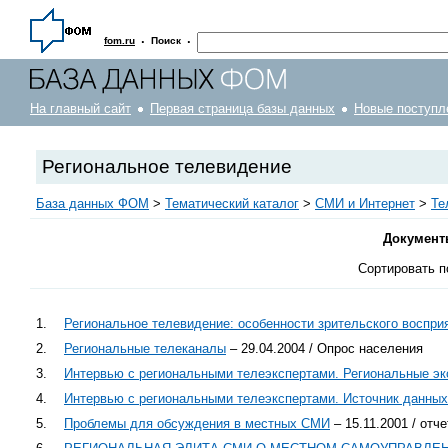
·
·
fom.ru
Поиск
На главный сайт
Первая страница базы данных
Новые поступл
Региональное телевидение
База данных ФОМ
>
Тематический каталог
>
СМИ и Интернет
>
Те
Документ
Сортировать п
1.
Региональное телевидение: особенности зрительского воспр
2.
Региональные телеканалы
– 29.04.2004 / Опрос населения
3.
Интервью с региональными телеэкспертами. Региональные эк
4.
Интервью с региональными телеэкспертами. Источник данных
5.
Проблемы для обсуждения в местных СМИ
– 15.11.2001 / отче