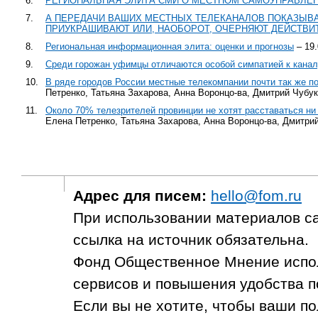
6.
РЕГИОНАЛЬНАЯ ЭЛИТА СМИ О МЕСТНОМ САМОУПРАВЛЕ
7.
А ПЕРЕДАЧИ ВАШИХ МЕСТНЫХ ТЕЛЕКАНАЛОВ ПОКАЗЫВА
ПРИУКРАШИВАЮТ ИЛИ, НАОБОРОТ, ОЧЕРНЯЮТ ДЕЙСТВИ
8.
Региональная информационная элита: оценки и прогнозы
– 19.
9.
Среди горожан уфимцы отличаются особой симпатией к кана
10.
В ряде городов России местные телекомпании почти так же п
Петренко, Татьяна Захарова, Анна Воронцо-ва, Дмитрий Чубу
11.
Около 70% телезрителей провинции не хотят расставаться ни
Елена Петренко, Татьяна Захарова, Анна Воронцо-ва, Дмитри
Адрес для писем:
hello@fom.ru
При использовании материалов с
ссылка на источник обязательна.
Фонд Общественное Мнение испол
сервисов и повышения удобства п
Если вы не хотите, чтобы ваши п