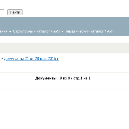
ения
Структурный каталог
/
А-Я
Тематический каталог
/
А-Я
>
Доминанты 21 от 28 мая 2015 г.
Документы:
9 из 9 / стр.
1
из 1