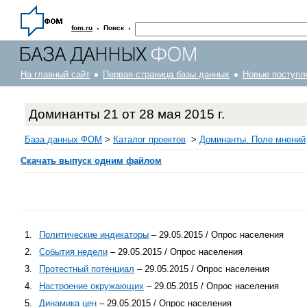
·
·
fom.ru
Поиск
На главный сайт
Первая страница базы данных
Новые поступл
Доминанты 21 от 28 мая 2015 г.
База данных ФОМ
>
Каталог проектов
>
Доминанты. Поле мнений
Скачать выпуск одним файлом
1.
Политические индикаторы
– 29.05.2015 / Опрос населения
2.
События недели
– 29.05.2015 / Опрос населения
3.
Протестный потенциал
– 29.05.2015 / Опрос населения
4.
Настроение окружающих
– 29.05.2015 / Опрос населения
5.
Динамика цен
– 29.05.2015 / Опрос населения