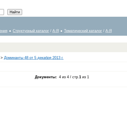
ения
Структурный каталог
/
А-Я
Тематический каталог
/
А-Я
>
Доминанты 48 от 5 декабря 2013 г.
Документы:
4 из 4 / стр.
1
из 1