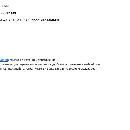
ления
насаления
ем
– 07.07.2017 / Опрос населения
fom.ru
) ссылка на источник обязательна.
онализации сервисов и повышения удобства пользования веб-сайтом.
ись, пожалуйста, ограничьте их использование в своём браузере.