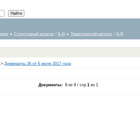
ения
Структурный каталог
/
А-Я
Тематический каталог
/
А-Я
>
Доминанты 26 от 6 июля 2017 года
Документы:
9 из 9 / стр.
1
из 1