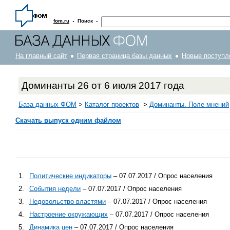
·
·
fom.ru
Поиск
На главный сайт
Первая страница базы данных
Новые поступл
Доминанты 26 от 6 июля 2017 года
База данных ФОМ
>
Каталог проектов
>
Доминанты. Поле мнений
Скачать выпуск одним файлом
1.
Политические индикаторы
– 07.07.2017 / Опрос населения
2.
События недели
– 07.07.2017 / Опрос населения
3.
Недовольство властями
– 07.07.2017 / Опрос населения
4.
Настроение окружающих
– 07.07.2017 / Опрос населения
5.
Динамика цен
– 07.07.2017 / Опрос населения