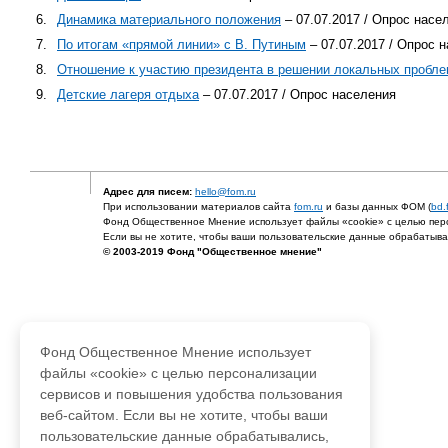
6.
Динамика материального положения
– 07.07.2017 / Опрос насе
7.
По итогам «прямой линии» с В. Путиным
– 07.07.2017 / Опрос 
8.
Отношение к участию президента в решении локальных пробл
9.
Детские лагеря отдыха
– 07.07.2017 / Опрос населения
Адрес для писем:
hello@fom.ru
При использовании материалов сайта
fom.ru
и базы данных ФОМ (
bd.
Фонд Общественное Мнение использует файлы «cookie» с целью перс
Если вы не хотите, чтобы ваши пользовательские данные обрабатывал
© 2003-2019 Фонд "Общественное мнение"
Фонд Общественное Мнение использует
файлы «cookie» с целью персонализации
сервисов и повышения удобства пользования
веб-сайтом. Если вы не хотите, чтобы ваши
пользовательские данные обрабатывались,