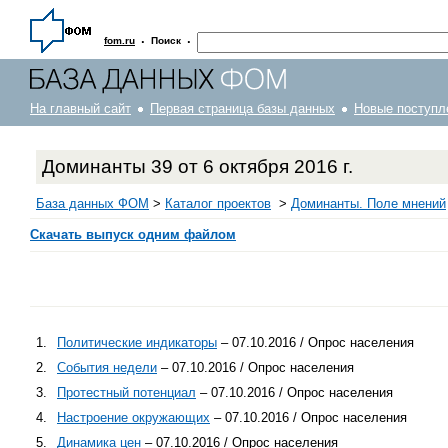
·
·
fom.ru
Поиск
На главный сайт
Первая страница базы данных
Новые поступл
Доминанты 39 от 6 октября 2016 г.
База данных ФОМ
>
Каталог проектов
>
Доминанты. Поле мнений
Скачать выпуск одним файлом
1.
Политические индикаторы
– 07.10.2016 / Опрос населения
2.
События недели
– 07.10.2016 / Опрос населения
3.
Протестный потенциал
– 07.10.2016 / Опрос населения
4.
Настроение окружающих
– 07.10.2016 / Опрос населения
5.
Динамика цен
– 07.10.2016 / Опрос населения