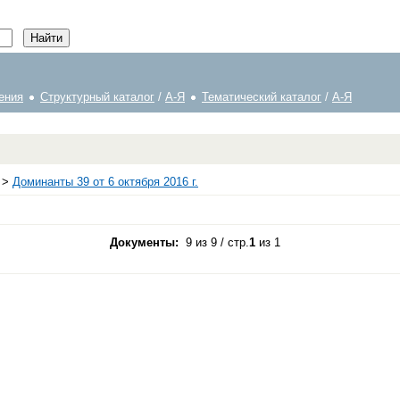
ения
Структурный каталог
/
А-Я
Тематический каталог
/
А-Я
>
Доминанты 39 от 6 октября 2016 г.
Документы:
9 из 9 / стр.
1
из 1