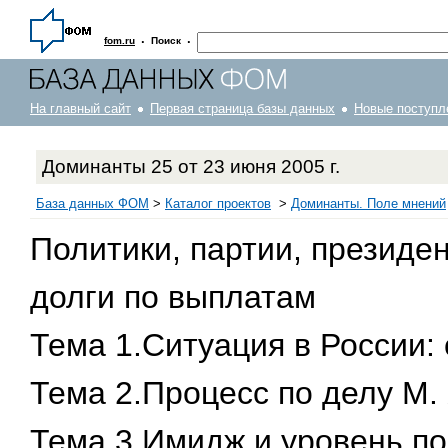
·
·
fom.ru
Поиск
На главный сайт
Первая страница базы данных
Новые поступл
Доминанты 25 от 23 июня 2005 г.
База данных ФОМ
>
Каталог проектов
>
Доминанты. Поле мнений
Политики, партии, президен
долги по выплатам
Тема 1.Ситуация в России:
Тема 2.Процесс по делу М.
Тема 3.Имидж и уровень по