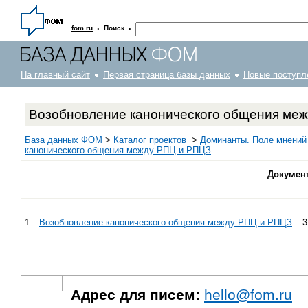
·
·
fom.ru
Поиск
На главный сайт
Первая страница базы данных
Новые поступл
Возобновление канонического общения ме
База данных ФОМ
>
Каталог проектов
>
Доминанты. Поле мнений
канонического общения между РПЦ и РПЦЗ
Докумен
1.
Возобновление канонического общения между РПЦ и РПЦЗ
– 3
Адрес для писем:
hello@fom.ru