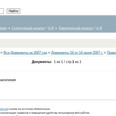
ения
Структурный каталог
/
А-Я
Тематический каталог
/
А-Я
>
Все Доминанты за 2007 год
>
Доминанты 24 от 14 июня 2007 г.
>
Права
Документы:
1 из 1 / стр.
1
из 1
 населения
fom.ru
) ссылка на источник обязательна.
онализации сервисов и повышения удобства пользования веб-сайтом.