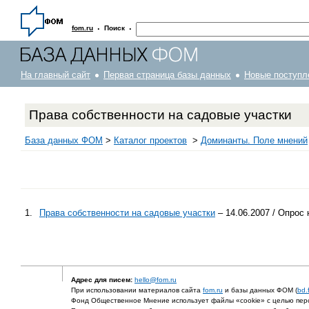
·
·
fom.ru
Поиск
На главный сайт
Первая страница базы данных
Новые поступл
Права собственности на садовые участки
База данных ФОМ
>
Каталог проектов
>
Доминанты. Поле мнений
1.
Права собственности на садовые участки
– 14.06.2007 / Опрос
Адрес для писем:
hello@fom.ru
При использовании материалов сайта
fom.ru
и базы данных ФОМ (
bd.
Фонд Общественное Мнение использует файлы «cookie» с целью перс